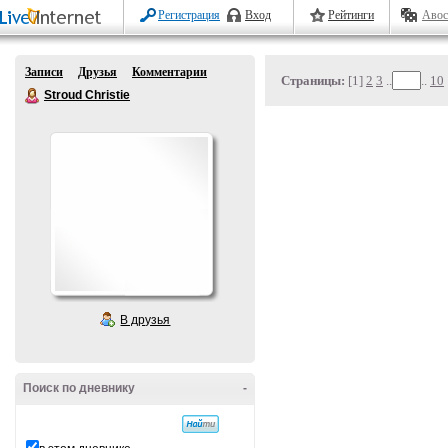
Регистрация
Вход
Рейтинги
Авос
Записи
Друзья
Комментарии
Страницы:
[1]
2
3
..
..
10
Stroud Christie
В друзья
Поиск по дневнику
-