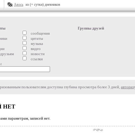
Авось
из (+ сутки) дневников
нты
Группы друзей
сообщения
ники
цитаты
музыка
ции
видео
 друзьям
новости
ссылки
:
изованным пользователям доступна глубина просмотра более 3 дней,
авториз
 НЕТ
ми параметрам, записей нет.