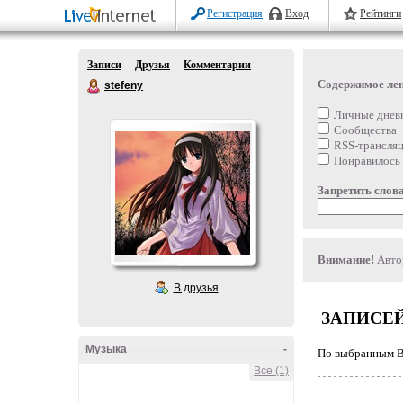
Регистрация
Вход
Рейтинги
Записи
Друзья
Комментарии
Содержимое ле
stefeny
Личные днев
Сообщества
RSS-трансля
Понравилось
Запретить слова
Внимание!
Автор
В друзья
ЗАПИСЕЙ
Музыка
-
По выбранным Ва
Все (1)