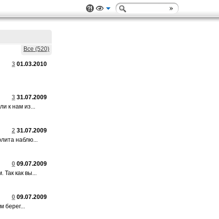
Все (520)
3
01.03.2010
3
31.07.2009
 к нам из...
2
31.07.2009
лита наблю...
0
09.07.2009
ак как вы...
0
09.07.2009
 берег...