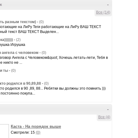
к
-
Все (14)
ать разным текстом)
-
(0)
аботающие на ЛиРу Теги работающие на ЛиРу ВАШ ТЕКСТ
ный текст ВАШ ТЕКСТ Выделен...
а)))))))
-
(2)
рушка Игрушка
р ангела с человеком
-
(0)
зговор Ангела с Человеком&quot; Хочешь летать-лети, Тебя в
 никто не ...
 и ты
-
(0)
кто родился в 90,89,88
-
(0)
кто родился в 90 ,89, 88... Ребятки вы должны это помнить )))
м постоянно покупа...
-
Все (4)
Каста - На порядок выше
Смотрели: 15
(0)