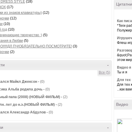
 DRESS STYLE
(18)
Цитатни
BOX
(17)
ки из знаков клавиатуры)
(12)
ночки
(12)
Как пис
ки
(10)
*Теги р
 год
(10)
Полужир
ачинающие творчество :)
(5)
Игрушечк
ания в Любви
(5)
Флеш иг
О!!!!!ДЛ ПЧ!ОБЯЗАТЕЛЬНО ПОСМОТРИТЕ!
(3)
Разгово
рочки
(2)
&quot;Ра
этом мире
сти
-
Видео я
Ты и я
Все (5)
Для тех 
ался Майкл Джексон
-
(0)
Для тех 
...как ва
ика Альба родила дочь
-
(0)
ьный папа (2008) (НОВЫЙ ФИЛЬМ)
-
(2)
Видео
лн. лет до н.э.(НОВЫЙ ФИЛЬМ)
-
(2)
чался Александр Абдулов
-
(0)
ки
-