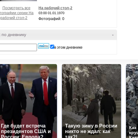
На рабочий стол-2
03:00 01.01.1970
Фотографий: 0
 по дневнику
-
в этом дневнике
Где будет встреча
Такую зиму в России
Как
президентов США и
никто не ждал: как
кру
России: Европа?
так?!
Кав