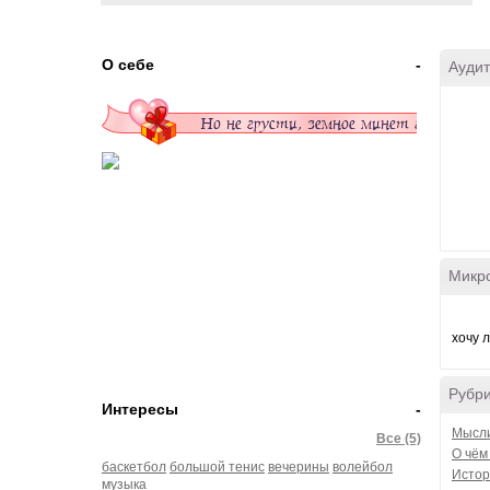
О себе
-
Аудит
Микр
хочу л
Рубр
Интересы
-
Мысли
Все (5)
О чём
баскетбол
большой тенис
вечерины
волейбол
Истор
музыка