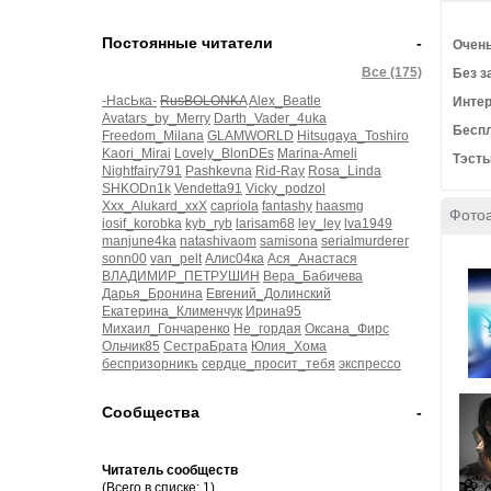
Постоянные читатели
-
Очень
Все (175)
Без з
-НасЬка-
RusBOLONKA
Alex_Beatle
Интер
Avatars_by_Merry
Darth_Vader_4uka
Беспл
Freedom_Milana
GLAMWORLD
Hitsugaya_Toshiro
Kaori_Mirai
Lovely_BlonDEs
Marina-Ameli
Тэст
Nightfairy791
Pashkevna
Rid-Ray
Rosa_Linda
SHKODn1k
Vendetta91
Vicky_podzol
Xxx_Alukard_xxX
capriola
fantashy
haasmg
Фото
iosif_korobka
kyb_ryb
larisam68
ley_ley
lva1949
manjune4ka
natashivaom
samisona
serialmurderer
sonn00
van_pelt
Алис04ка
Ася_Анастася
ВЛАДИМИР_ПЕТРУШИН
Вера_Бабичева
Дарья_Бронина
Евгений_Долинский
Екатерина_Клименчук
Ирина95
Михаил_Гончаренко
Не_гордая
Оксана_Фирс
Ольчик85
СестраБрата
Юлия_Хома
беспризорникъ
сердце_просит_тебя
экспрессо
Сообщества
-
Читатель сообществ
(Всего в списке: 1)