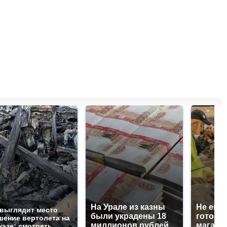
На Урале из казны
Не ешьт
 выглядит место
были украдены 18
готовую
шение вертолета на
миллионов рублей
магазин
казе: смотреть