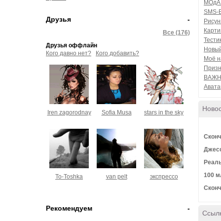
МОдА
SMS-
Друзья
-
Рисун
Карти
Все (176)
Тести
Друзья оффлайн
Новый
Кого давно нет?
Кого добавить?
Моё н
Призн
ВАЖН
Авата
Ново
Iren zagorodnay
Sofia Musa
stars in the sky
Сконч
Джесс
Реал
100 м
To-Toshka
van pelt
экспрессо
Скон
Рекомендуем
-
Ссыл