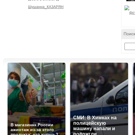
Шушанна_КАЗАРЯН
Поиск
СМИ: В Химках на
полицейскую
В магазинах России
машину напали и
ажиотаж из-за этого
подожгли.
продукта: что купить?