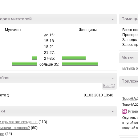
ория читателей
-
Помощь
Мужчины
Женщины
Всего оп
Провере
до 15:
За неде
15-18:
За все в
18-21:
21-27:
Метки
27-35:
больше 35:
музыка
о
облог
-
Прилож
Все (1)
ето :)
01.03.2010 13:48
ТоррНАД
ТоррНАДО 
ики
-
Frien
Окунись в
 крылатого созданья
(113)
в тугой к
получай 
 молчит человек?
(60)
ии
(24)