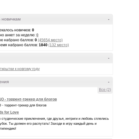
 новичкам
-
екалось новичков:
0
но анкет за неделю:
0
лю набрано баллов:
0
(45654 место)
ремя набрано баллов:
1840
(132 место)
-
ткрытки к новгому году
ения
-
Все (2)
О - торрент-трекер для блогов
- торрент-трекер для блогов
ds for Love
 студенческие приключения, где друзья, интриги и любовь сплелись
лубок. Ты должен его распутать! Заходи в игру каждый день и
стипендию!