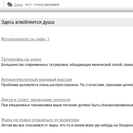
Авось
из (+ сутки) дневников
Здесь влюбляется душа
Фоторедактор он лайн :)
Татуировка на удачу
Большинство современных татуировок, обладающих магической силой, пришли
Антицеллюлитный медовый массаж
Проблема целлюлита очень распространена. По статистике, признаки целлю
Диета и спорт: маленькие хитрости
При ежедневных тренировках ваше питание должно быть сбалансированным. Т
Жара не повод отказаться от косметики
Летом мы все спасаемся от жары: кто-то в синем море где-нибудь на Лазурном