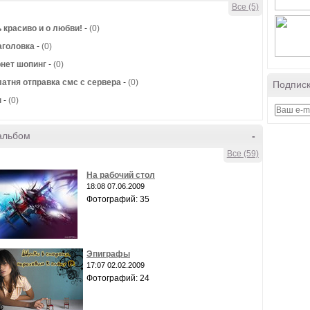
Все (5)
 красиво и о любви!
-
(0)
аголовка
-
(0)
нет шопинг
-
(0)
атня отправка смс с сервера
-
(0)
Подписк
ы
-
(0)
альбом
-
Все (59)
На рабочий стол
18:08 07.06.2009
Фотографий: 35
Эпиграфы
17:07 02.02.2009
Фотографий: 24