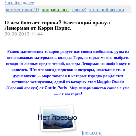
Читайте далее
комментарии: 0
понравилось!
вверх^
к полной версии
О чем болтает сорока? Блестящий оракул
Ленорман от Кэрри Пэрис.
30-08-2013 11:44
Рынок мантических товаров радует нас своим изобилием: руны из
всевозможных материалов, колоды Таро, которые можно выбрать
исходя из личных предпочтений, колоды Ленорман на любой вкус и
кошелек. Штамповки-однодневки и шедевры, изысканность и
дурновкусие — море товаров в которых изредка рождаются
истинные жемчужины, одной из которых стал Magpie Oracle
(Сорочий оракул) от Carrie Paris. Мир ленорманистов сошел с ума
— от восторга!
[показать]