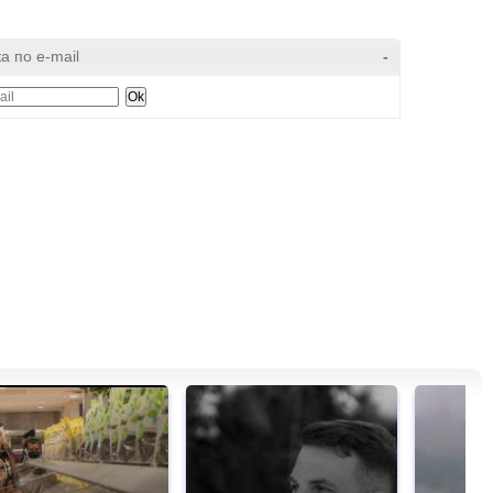
а по e-mail
-