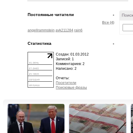
Постоянные читатели
-
Поиск
Все (4)
angellrammstein
avk211284
rain6
Статистика
-
Создан: 01.03.2012
Записей: 1
Комментариев: 2
Написано: 2
Отчеты:
Посетители
Поисковые фразы