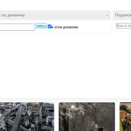
 по дневнику
-
Подписк
в этом дневнике