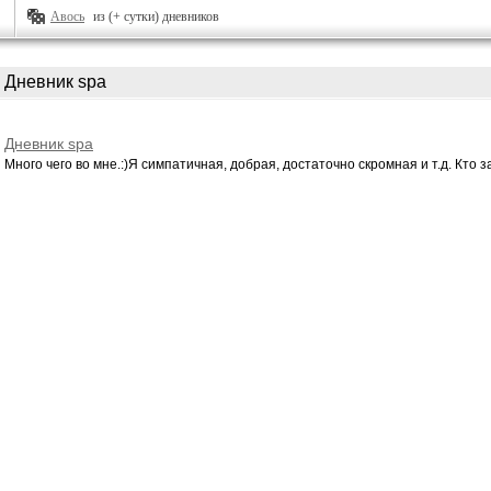
Авось
из (+ сутки) дневников
Дневник spa
Дневник spa
Много чего во мне.:)Я симпатичная, добрая, достаточно скромная и т.д. Кто за