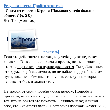
Результат теста:
Пройти этот тест
"С кем из героев «Короля Шамана» у тебя больше
общего? (v. 2.0)"
Лен Тао (Ren Tao)
[показать]
Если это
действительно
так, то у тебя, дружище, тяжелый
характер. В твоей крови
сила
и
ярость
, но ты не знаешь,
что это
еще не все, что нужно для счастья
. Ты добиваешься
от окружающий желаемого, но не найдешь друзей на этом
пути, пока не поймешь, что и у них есть души, которые
чувствуют боль и хранят силу.
Не требуй от себя «
победы любой ценой
». Попробуй
признать, что и твое сердце не менее теплое и живое, чем у
тех, кто не боится это показать. Оглянись назад и скажи
себе, что «
не всегда прав
». Постарайся избежать «
гордыни
»,