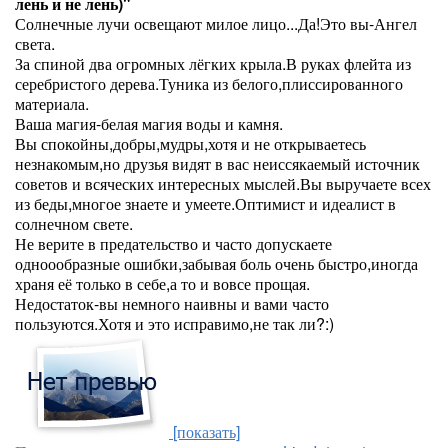
лень и не лень)"
Солнечные лучи освещают милое лицо...Да!Это вы-Ангел
света.
За спиной два огромных лёгких крыла.В руках флейта из
серебристого дерева.Туника из белого,плиссированного
материала.
Ваша магия-белая магия воды и камня.
Вы спокойны,добры,мудры,хотя и не открываетесь
незнакомым,но друзья видят в вас неиссякаемый источник
советов и всяческих интересных мыслей.Вы выручаете всех
из беды,многое знаете и умеете.Оптимист и идеалист в
солнечном свете.
Не верите в предательство и часто допускаете
одноообразные ошибки,забывая боль очень быстро,иногда
храня её только в себе,а то и вовсе прощая.
Недостаток-вы немного наивны и вами часто
пользуются.Хотя и это исправимо,не так ли?:)
[показать]