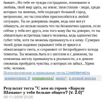
бывает...Но тебе не чужды сострадание, понимание и
любовь, твой мир здесь, на земле, твоя стихия - люди, среди
которых ты живешь, тебе подходит большой город,
метрополис, но ты способен приспособится к любой
ситуации. Ты не доверяешь людям, ведь они могут
обмануть, но нельзя сказать что ты бесконечно одинок, если
сейчас у тебя нет друга, или того кому бы ты доверял, то ты
обязательно встретишь такого человека, ведь одиночество
губит тебя, хотя ты можешь привыкнуть и к нему. Сумерки
твоей души надежно укрывают тебя от яркого и
обжигающего света, и сохраняют от беспробудного холода
темноты. Ты можешь быть и с ангелом и с демоном, ты
поможешь ангелу привыкнуть к реальности, а в демоне
сможешь пробудить чувства, о которых он забыл...Удачи
тебе, человек.
Психологические и прикольные тесты LiveInternet.ru
комментарии: 0
понравилось!
вверх^
к полной версии
Результат теста "С кем из героев «Короля
Шамана» у тебя больше общего? (v. 2.0)"
08-11-2009 23:26