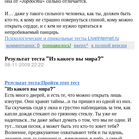
она от «
гордости
» сильно отличается.
И… даже у такого сильного человека, как ты, должен быть
кто-то, к кому не страшно повернуться спиной, кому можно
открыть сердце, и с кем не нужно прятаться в
непробиваемый панцирь.
Психологические и прикольные тесты LiveInternet.ru
комментарии: 0
понравилось!
вверх^
к полной версии
Результат теста "Из какого вы мира?"
08-11-2009 22:22
Результат теста:
Пройти этот тест
"Из какого вы мира?"
Есть много дверей, и есть те, что можно открыть лишь
изнутри. Они хранят тайны...и ты пришел из одной из них.
Ты скучаешь сидя у окна и грустно наблюдаешь за тем, как
капли дождя стекают по грязному стеклу. Ты уже не
надеешься...ты даже забыл думать о том, что мы не одни. И
тут...тихая песня, а может быть это кто-то зовет тебя?
Волнение, предвкушение охватывают тебя и ты идешь,
делаешь шаг за горизонт и...взмываешь в небо, а серый