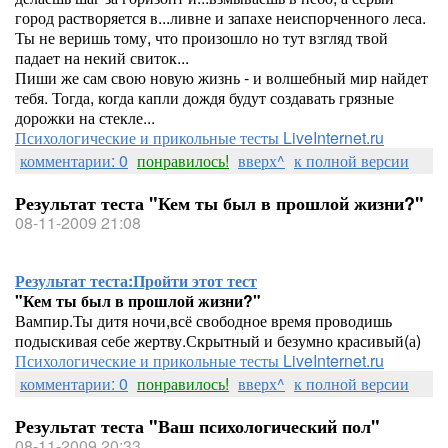
город растворяется в...ливне и запахе неиспорченного леса.
Ты не веришь тому, что произошло но тут взгляд твой
падает на некий свиток...
Пиши же сам свою новую жизнь - и волшебный мир найдет
тебя. Тогда, когда капли дождя будут создавать грязные
дорожки на стекле...
Психологические и прикольные тесты LiveInternet.ru
комментарии: 0
понравилось!
вверх^
к полной версии
Результат теста "Кем ты был в прошлой жизни?"
08-11-2009 21:08
Результат теста:
Пройти этот тест
"Кем ты был в прошлой жизни?"
Вампир.Ты дитя ночи,всё свободное время проводишь
подыскивая себе жертву.Скрытный и безумно красивый(а)
Психологические и прикольные тесты LiveInternet.ru
комментарии: 0
понравилось!
вверх^
к полной версии
Результат теста "Ваш психологический пол"
08-11-2009 20:33