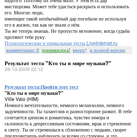
надолго. Поэтому их очень мало. У тебя есть дар
мистицизма. Может тебе удасться раскрыть и использовать
его. Многие люди,
имеющие такой необычайный дар погибали не используя
его в жизни, так как не знали о нём.
Ты же теперь знаешь. Не пропусти мгновение, когда судьба
протянет тебе руку.
Психологические и прикольные тесты LiveInternet.ru
комментарии: 0
понравилось!
вверх^
к полной версии
Результат теста "Кто ты в мире музыки?"
28-10-2009 22:12
Результат теста:
Пройти этот тест
"Кто ты в мире музыки?"
Ville Valo (HIM)
Немного мечтательности, немного меланхолии, немного
задумчивости. Ты талантлив и разносторонне развит. В тебе
сочетается цинизм и романтика, чувство юмора и
склонность к депрессивным состояниям, мрак и стремление
к свету. Ты не стремишься к сближению с людьми, скорее
предпочитаешь наблюдать за всеми со стороны, и это