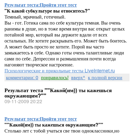
Результат теста:
Пройти этот тест
"К какой субкультуре вы относитесь?"
Темный, мрачный, готичный.
Вы - гот. Готика сама по себе культура темная. Вы очень
ранимы в душе, но в тоже время внутри вас открыт целых
потайной мир, который вы держите вдали от всех
остальных. Не хотите раскрывать его. Может быть боитесь.
А может быть просто не хотите. Порой вы часто
замыкаетесь в себе. Однако готы очень талантливые люди
сами по себе. Депрессии и размышления почти всегда
нагоняют творческое настроение.
Психологические и прикольные тесты LiveInternet.ru
комментарии: 0
понравилось!
вверх^
к полной версии
Результат теста ""Какой(им)) ты кажешься
окружающим?""
09-11-2009 20:22
Результат теста:
Пройти этот тест
""Какой(им)) ты кажешься окружающим?""
Столько лет с тобой учаться све твои одноклассники,но