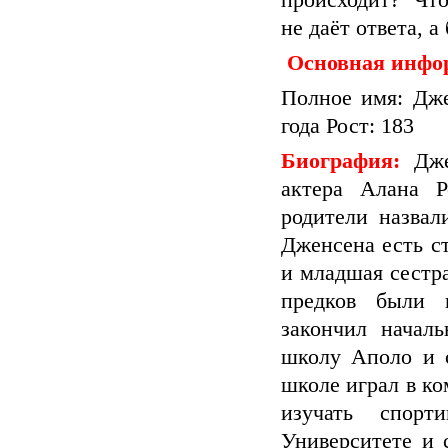
происходит? Чт
не даёт ответа, а
Основная инфо
Полное имя: Дж
года Рост: 183
Биография:
Джен
актера Алана 
родители назвал
Дженсена есть с
и младшая сестр
предков были 
закончил начал
школу Аполо и 
школе играл в ко
изучать спорт
Университете и 