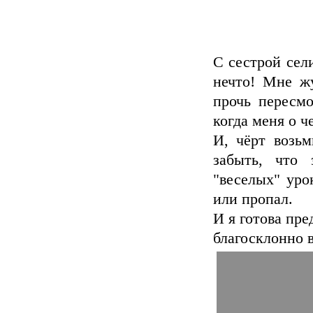
С сестрой сел
нечто! Мне жу
прочь пересмо
когда меня о ч
И, чёрт возьм
забыть, что 
"веселых" урок
или пропал.
И я готова пре
благосклонно в