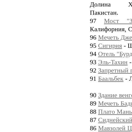
Долина Ху
Пакистан.
97
Мост "З
Калифорния, 
96
Мечеть Дж
95
Сигирия
- Ш
94
Отель "Бур
93
Эль-Тахин
-
92
Запретный 
91
Баальбек
- 
90
Здание венг
89
Мечеть Бад
88
Плато Мань
87
Сиднейский
86
Мавзолей Ц