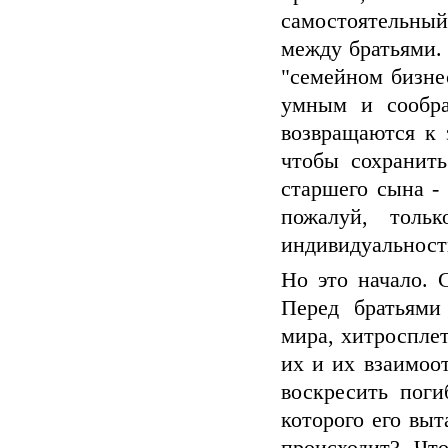
самостоятельны
между братьями.
"семейном бизнес
умным и сообра
возвращаются к 
чтобы сохранить
старшего сына -
пожалуй, толь
индивидуальност
Но это начало. 
Перед братьями
мира, хитроспле
их и их взаимоо
воскресить поги
которого его выт