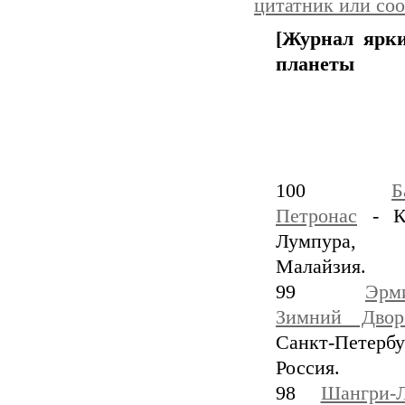
цитатник или со
[Журнал ярк
планеты
100
Б
Петронас
- Ку
Лумпура,
Малайзия.
99
Эрм
Зимний Двор
Санкт-Петербу
Россия.
98
Шангри-