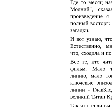
Где то месяц на
Молний", сказ
произведение я
полный восторг:
загадки.
И вот узнаю, чт
Естественно, м
что, сходила и п
Все те, кто чит
фильм. Мало т
линию, мало тог
ключевые эпизо
линии - ГлавЗло
великий Титан К
Так что, если вы