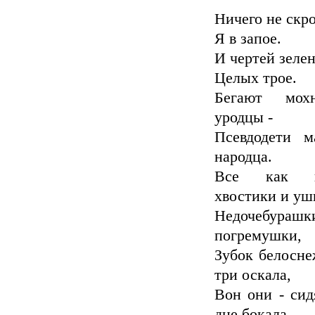
Ничего не скр
Я в запое.
И чертей зеле
Целых трое.
Бегают мохн
уродцы -
Псевдодети м
народца.
Все как н
хвостики и уш
Недочебурашк
погремушки,
Зубок белосн
три оскала,
Вон они - сид
дне бокала...