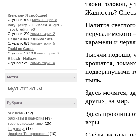
твоей головой, у
Жадность? Спесь
Кипелов- Я свободен!
Слушали: 5924
Комментарии: 0
Палитра светлого
katy_perry_-_i_kissed_a_girl_-
_rock_edit.mp3
иерусалимского –
Слушали: 292
Комментарии: 2
Падали но Паднимались
карамели и червл
Слушали: 671
Комментарии: 5
Tsuki no Curse
Тысячи подошв, ч
Слушали: 10333
Комментарии: 0
Bleach - Hollows
крошатся, ломают
Слушали: 243
Комментарии: 0
подвергнутыми т
Метки
-
пыль.
мультфильм
Здесь молятся, зд
других, за мир.
Рубрики
-
Здесь проклинают
обо всём
(142)
рассказы и фанфики
(49)
веры.
творчество/картинки
(25)
Педагогус
(17)
Слёзы экстаза, 
фанфик "Воскрешение"
(10)