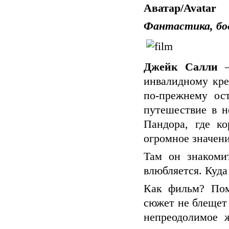
Аватар/Avatar
Фантастика, бо
Джейк Салли
инвалидному кре
по-прежнему ос
путешествие в н
Пандора, где к
огромное значени
Там он знакоми
влюбляется. Куда 
Как фильм? Пом
сюжет не блещет 
непреодолимое 