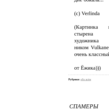
(c) Verlinda
(Картинка н
стырен
художника
ником Vulkane
очень классны
от Ёжика)))
Рубрики:
обо всём
СПАМЕРЫ