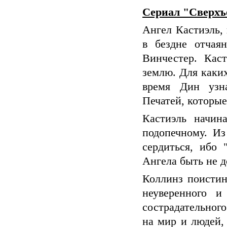
Сериал "Сверхъ
Ангел Кастиэль,
в бездне отчая
Винчестер. Кас
землю. Для каких
время Дин узна
Печатей, которы
Кастиэль начин
подопечному. Из
сердиться, ибо 
Ангела быть не 
Коллинз поистин
неуверенного и
сострадательног
на мир и людей, 