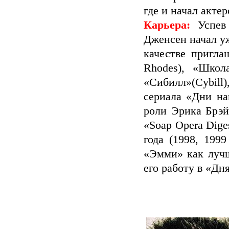
где и начал акте
Карьера:
Успев
Дженсен начал уж
качестве пригла
Rhodes), «Школ
«Сибилл»(Cybil
сериала «Дни на
роли Эрика Брэй
«Soap Opera Dig
года (1998, 199
«Эмми» как лучш
его работу в «Дн