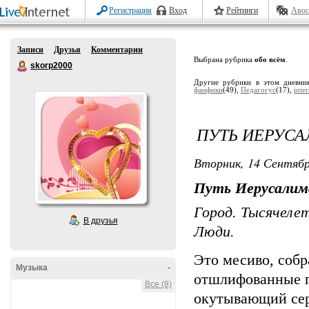
Регистрация
Вход
Рейтинги
Авос
Записи
Друзья
Комментарии
Выбрана рубрика
обо всём
.
skorp2000
Другие рубрики в этом дневни
фанфики
(49),
Педагогус
(17),
inte
ПУТЬ ИЕРУС
Вторник, 14 Сентябр
Путь Иерусалим
Город. Тысячеле
В друзья
Люди.
Это месиво, собр
Музыка
-
отшлифованные п
Все (8)
окутывающий сер