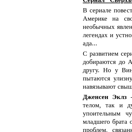
Сериал "Сверхъ
В сериале повест
Америке на св
необычных явлен
легендах и устн
ада...
С развитием сер
добираются до А
другу. Но у Ви
пытаются улизну
навязывают свыш
Дженсен Эклз
-
телом, так и 
упоительным чу
младшего брата 
проблем, связ