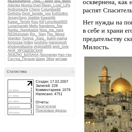
осквернена, как и
NEzavisimoya
_Ana__Twins
ana_twins
Adenka
Akuma-chan
Alway_Love_LiFe
распят Спаситель
Andromache
Cheno
Columbia96
Dellisha
Devil_beside_you
EvilGothic
JesseySays
Joebbe
Kawai4ik
Нет нужды на по
Kawai_Tenshi
Kizu
Klif
Leno4ka0805
Lunacharskii
Mellu
Nandemo_Nai
в себе и храни е
Narika_Namikadze
Nisa_ma_nara
REDKerolain
Rin_
Siwy
The_Weed
предательству скв
Voenkor
Yumiya
_Kaia_
butrin-nadya
formozaa
hottay
jurshilov
margogush
Милость.
photografsasha
virginia666
wish_love
АНЯ_ЯРОШЕВСКАЯ
ЛЮБЛЮ_БИЛАНА
Лизочичек
Нао-тян
Сестра_Печали
Шаян
Эйхе
китоми
Статистика
-
Создан: 17.02.2007
Записей: 228
Комментариев: 1079
Написано: 4751
Отчеты:
Посетители
Поисковые фразы