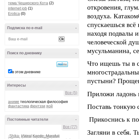
тема Чеширского Кота
(2)
откровения, глум
internet job
(1)
Erotica
(0)
воздуха. Катаком
спускаешься всё 
Подписка по e-mail
-
находя подвалы и
человеческой душ
мусульманина, се
Поиск по дневнику
-
Что ищешь ты в 
многострадальны
в этом дневнике
пустыни? Прощен
Интересы
-
Приложи ладонь 
Все (5)
аниме
теологическая философия
Поставь тонкую с
фантастика
фентэзи
яой
Прикоснись к по
Постоянные читатели
-
Все (77)
Загляни в себя. 
-Shika-
IAkiraI
Kaede_Marafuji