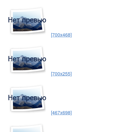
[700x468]
[700x255]
[467x698]