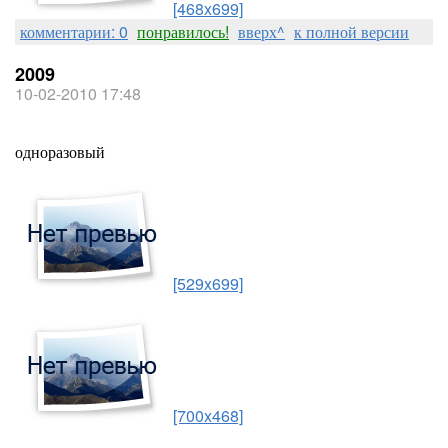
[468x699]
комментарии: 0
понравилось!
вверх^
к полной версии
2009
10-02-2010 17:48
одноразовый
[529x699]
[700x468]