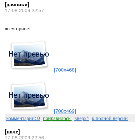
[дачники]
17-08-2009 22:57
всем привет
[700x468]
[700x469]
комментарии: 0
понравилось!
вверх^
к полной версии
[поле]
17-08-2009 22:56