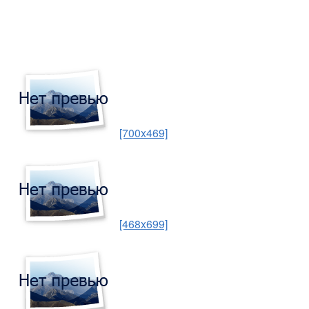
[700x469]
[468x699]