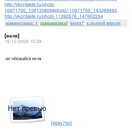
http://vkontakte.ru/photo-
10971750_136130808#photo/-10971750_143269463
http://vkontakte.ru/photo-11392576_147602254
комментарии: 1
понравилось!
вверх^
к полной версии
[валя]
18-12-2009 15:39
не обижайся неля
[469x700]