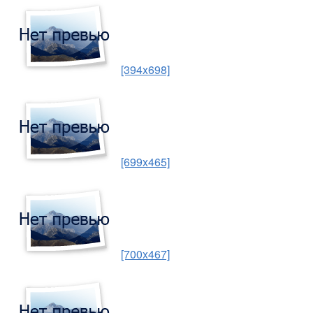
[394x698]
[699x465]
[700x467]