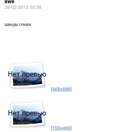
swe
28-02-2010 02:38
шведы гении
[468x699]
[700x468]