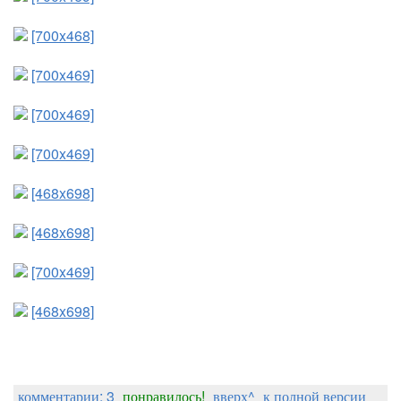
[700x468]
[700x469]
[700x469]
[700x469]
[468x698]
[468x698]
[700x469]
[468x698]
комментарии: 3
понравилось!
вверх^
к полной версии