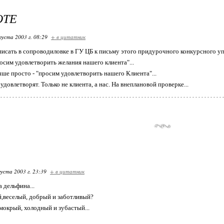
ОТЕ
густа 2003 г. 08:29
+ в цитатник
аписать в сопроводиловке в ГУ ЦБ к письму этого придурочного конкурсного у
росим удовлетворить желания нашего клиента"...
чше просто - "просим удовлетворить нашего Клиента"...
удовлетворят. Только не клиента, а нас. На внеплановой проверке...
густа 2003 г. 23:39
+ в цитатник
а дельфина...
й,веселый, добрый и заботливый?
е мокрый, холодный и зубастый...