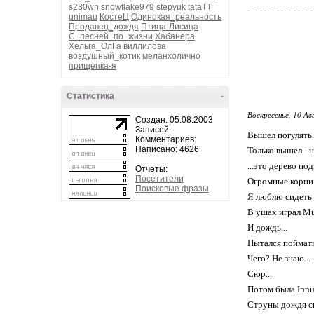
s230wn
snowflake979
stepyuk
tataTT
unimau
КостеЦ
Одинокая_реальность
Продавец_дождя
Птица-Лисица
С_песней_по_жизни
Хабанера
Хельга_ОлГа
виллилова
воздушный_котик
меланхолично
прищепка-я
Статистика
-
Воскресенье, 10 Ав
Создан: 05.08.2003
Записей:
Вышел погулять. 
Комментариев:
Написано: 4626
Только вышел - н
...это дерево по
Отчеты:
Посетители
Огромные корни.
Поисковые фразы
Я люблю сидеть в
В ушах играл Mus
И дождь...
Пытался поймать
Чего? Не знаю...
Сюр...
Потом была Innue
Струны дождя сп