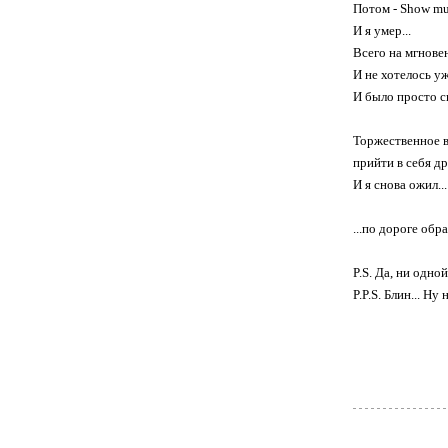
Потом - Show mus
И я умер...
Всего на мгновен
И не хотелось уж
И было просто с
Торжественное в
прийти в себя д
И я снова ожил...
...по дороге обр
P.S. Да, ни одной
P.P.S. Блин... Ну