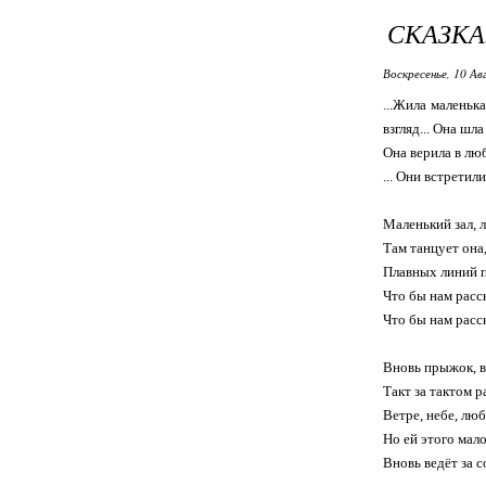
СКАЗКА
Воскресенье, 10 Ав
...Жила маленьк
взгляд... Она шл
Она верила в любо
... Они встретили
Маленький зал, л
Там танцует она,
Плавных линий по
Что бы нам расск
Что бы нам рас
Вновь прыжок, в
Такт за тактом р
Ветре, небе, люб
Но ей этого мало
Вновь ведёт за со