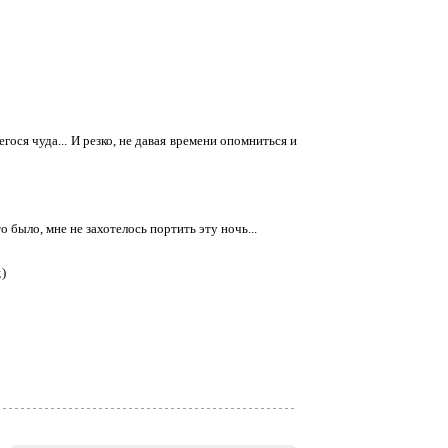
ося чуда... И резко, не давая времени опомниться и
о было, мне не захотелось портить эту ночь...
;)