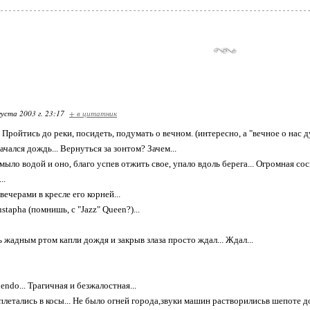
густа 2003 г. 23:17
+ в цитатник
Пройтись до реки, посидеть, подумать о вечном. (интересно, а "вечное о нас ду
ачался дождь... Вернуться за зонтом? Зачем...
дмыло водой и оно, благо успев отжить свое, упало вдоль берега... Огромная сосна
..
ечерами в кресле его корней...
tapha (помнишь, с "Jazz" Queen?)...
 жадным ртом капли дождя и закрыв злаза просто ждал... Ждал...
ndo... Трагичная и безжалостная...
летались в косы... Не было огней города,звуки машин растворилисьв шепоте до