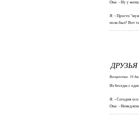
Она: - Ну у жен
Я: - Просто "муж
пола был? Вот та
ДРУЗЬЯ
Воскресенье, 10 Ав
Из беседы с одн
Я: - Сегодня ос
Она: - Немедленн