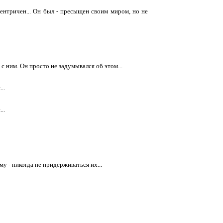
центричен... Он был - пресыщен своим миром, но не
м с ним. Он просто не задумывался об этом...
..
..
му - никогда не придерживаться их...