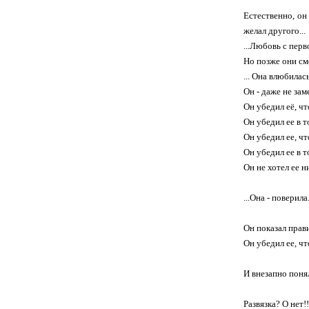
Естественно, он
желал другого...
...Любовь с перв
Но позже они смо
... Она влюбилас
Он - даже не зам
Он убедил её, чт
Он убедил ее в т
Он убедил ее, что
Он убедил ее в т
Он не хотел ее н
...Она - поверила.
Он показал прави
Он убедил ее, что
И внезапно понял
Развязка? О нет!!