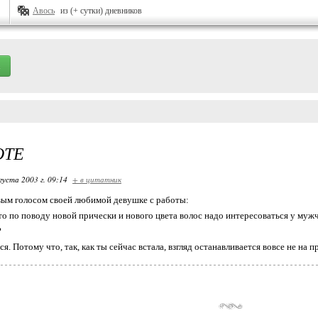
Авось
из (+ сутки) дневников
ОТЕ
густа 2003 г. 09:14
+ в цитатник
вым голосом своей любимой девушке с работы:
то по поводу новой прически и нового цвета волос надо интересоваться у мужчи
?
я. Потому что, так, как ты сейчас встала, взгляд останавливается вовсе не на пр