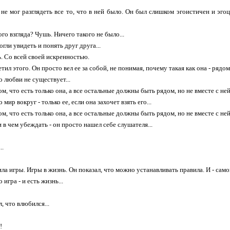
 не мог разглядеть все то, что в ней было. Он был слишком эгоистичен и эго
ого взгляда? Чушь. Ничего такого не было...
гли увидеть и понять друг друга...
ь. Со всей своей искренностью.
етил этого. Он просто вел ее за собой, не понимая, почему такая как она - рядо
о любви не существует...
ом, что есть только она, а все остальные должны быть рядом, но не вместе с ней.
 мир вокруг - только ее, если она захочет взять его...
ом, что есть только она, а все остальные должны быть рядом, но не вместе с ней.
и в чем убеждать - он просто нашел себе слушателя...
..
ла игры. Игры в жизнь. Он показал, что можно устанавливать правила. И - само
 игра - и есть жизнь...
, что влюбился...
!