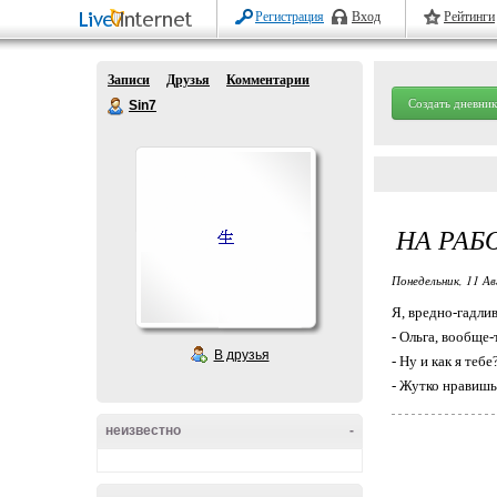
Регистрация
Вход
Рейтинги
Записи
Друзья
Комментарии
Создать дневник
Sin7
НА РАБ
Понедельник, 11 Ав
Я, вредно-гадли
- Ольга, вообще-
В друзья
- Ну и как я тебе
- Жутко нравишьс
неизвестно
-