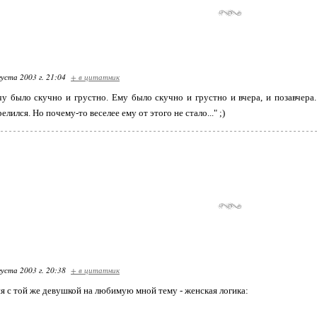
густа 2003 г. 21:04
+ в цитатник
 было скучно и грустно. Ему было скучно и грустно и вчера, и позавчера. 
елился. Но почему-то веселее ему от этого не стало..." ;)
густа 2003 г. 20:38
+ в цитатник
я с той же девушкой на любимую мной тему - женская логика: