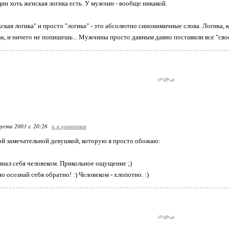
щин хоть женская логика есть. У мужчин - вообще никакой.
ская логика" и просто "логика" - это абсолютно синонимичные слова. Логика, к
к, и ничего не попишешь... Мужчины просто давным давно поставили все "свое"
густа 2003 г. 20:26
+ в цитатник
ой замечательной девушкой, которую я просто обожаю:
ознал себя человеком. Прикольное ощущение ;)
о осознай себя обратно! :) Человеком - хлопотно. :)