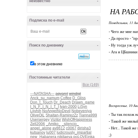
неизвестно
-
НА РАБ
Подписка по e-mail
-
Понедельник, 11 Ав
- Чего же мне н
- Да просто - "п
- Ну тогда уж лу
Поиск по дневнику
-
- Ага и ЦБшники 
в этом дневнике
Постоянные читатели
-
Все (149)
---NATASHA---
aqvarel
windigl
Anck_su_namum
Coffee
D_Gliss
Don_t_Touch
Dr_Deach
Drawn_game
Воскресенье, 10 Ав
I_N_F_I_N_I_T_I
Ivan-2000
LiSyn
Lijvhih
NoAngelNoDevil
Nobeveniya
- Ты так похож н
OliveOiL
Shaitan-RamirezZz
Tianna999
Usersergey
Vizitor
WishOfHappiness
- Такой же милы
Zell2006
_Amiko_
_silencio_
- Нет... Такой ж
angel_alone
av8612
c0067
dirisha3
kutsanov
lu007
ludicrously_impartial
;)
new_Habanera
nikitaeva
poLOVEinka