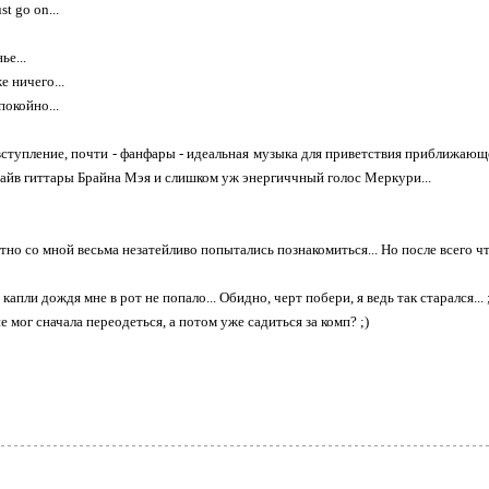
t go on...
ье...
е ничего...
покойно...
ступление, почти - фанфары - идеальная музыка для приветствия приближающег
райв гиттары Брайна Мэя и слишком уж энергиччный голос Меркури...
атно со мной весьма незатейливо попытались познакомиться... Но после всего чт
 капли дождя мне в рот не попало... Обидно, черт побери, я ведь так старался... 
 не мог сначала переодеться, а потом уже садиться за комп? ;)