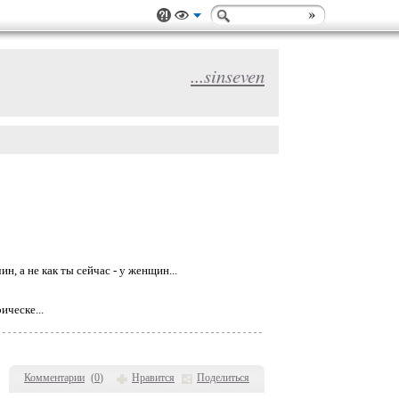
...sinseven
н, а не как ты сейчас - у женщин...
ическе...
Комментарии
(
0
)
Нравится
Поделиться