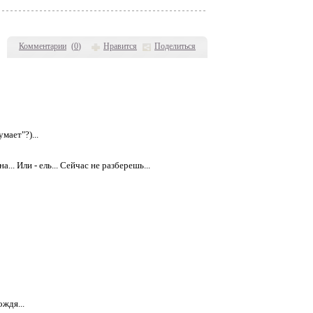
Комментарии
(
0
)
Нравится
Поделиться
мает"?)...
... Или - ель... Сейчас не разберешь...
ждя...