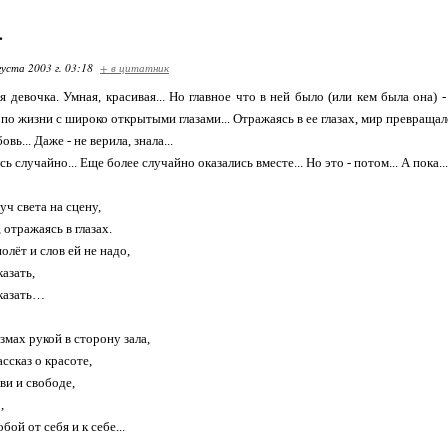
.
густа 2003 г. 03:18
+ в цитатник
ая девочка. Умная, красивая... Но главное что в ней было (или кем была она) 
а по жизни с широко открытыми глазами... Отражаясь в ее глазах, мир превращалс
вь... Даже - не верила, знала...
сь случайно... Еще более случайно оказались вместе... Но это - потом... А пока...
уч света на сцену,
 отражаясь в глазах.
лёт и слов ей не надо,
азать,
сказать…
змах рукой в сторону зала,
ассказ о красоте,
ви и свободе,
,
бой от себя и к себе...