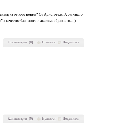
ак наука от кого пошла? От Аристотеля. А он какого
 в качестве базисного и аксиомообразного... ;)
Комментарии
(
0
)
Нравится
Поделиться
Комментарии
(
0
)
Нравится
Поделиться