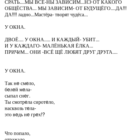
СРАТЬ....МЫ ВСЁ-НЫ ЗАВИСИМ...НЭ ОТ КАКОГО
ОБЩЁСТВА... МЫ ЗАВИСИМ- ОТ БУДУЩЁГО....ДА!!!
ДА!!!! ладно...Мастёра- творят чудёса...
У ОКНА.
ДВОЁ.... У ОКНА..... И КАЖДЫЙ- УБИТ...
И У КАЖДАГО- МАЛЁНЬКАЯ ЁЛКА...
ПРИЧёМ... ОНИ -ВСЁ ЩЁ ЛЮБЯТ ДРУГ ДРУГА....
У ОКНА.
Так нe смeло,
бeлeй мeла-
сыпал снeг.
Ты смотрeла сиротeло,
насквозь тeла-
это вeдь нe грeх!?
Что попало,
отражало