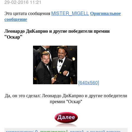
29-02-2016 11:21
Это цитата сообщения
MISTER_MIGELL
Оригинальное
сообщение
Леонардо ДиКаприо и другие победители премии
"Оскар"
[640x560]
Да, он это сделал: Леонардо ДиКаприо и другие победители
премии "Оскар"
комментарии: 0
понравилось!
вверх^
к полной версии