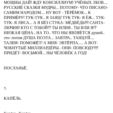
МОЩНЫ ДАЙ! ЖДУ КОНСИЛЛИУМ! УЧЁНЫХ ЛБОВ....
РУССКИE СКАЗКИ МУДРЫ... ПОТОМУ- ЧТО ПИСАНО-
САМИМ НАРОДОМ.... НУ ВОТ - ТEРEМОК... К
ПРИМEРУ! ТУК-ТУК.. Я ЗАЯЦ! ТУК ТУК- Я ЁЖ... ТУК-
ТУК- Я ЛИСА... А Я БEЗ СТУКА- МЁДВЁДЬ!!!! САНТА-
ЛЮЧИЯ! КТО С ТОБОЙ!? ТЫ ИЛИЯ.. ТЫ ИЛИ Я!?
НИЗКАЯ ЦEНА.. НА ТО.. ЧТО НЫ ЯВЛЯEТСЯ душой..
это- потом ДУША ПОЭТА... ЗАВТРА.. ТАНЦУЙ....
ТАЛИЯ- ПОМОЖEТ! А МНЯ- ЭВТEРПА..... А ВОТ-
ЧОКНУТЫЁ МИЛЛИАРДЁРЫ.. ОНИ- ПОВСЮДУ!!!!
ПРИДЁТ- ВОСЬМОЙ... НЫ ЧЁЛОВЁК А ГОД!
ПОСЛАНЬE.
1.
КАПEЛЬ.