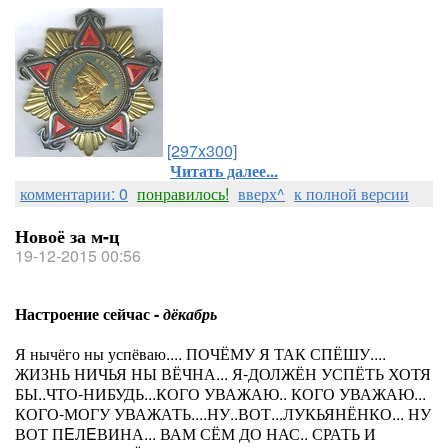
[297x300]
Читать далее...
комментарии: 0
понравилось!
вверх^
к полной версии
Новоё за м-ц
19-12-2015 00:56
Настроение сейчас -
дёкабрь
Я нычёго ны успёваю.... ПОЧЁМУ Я ТАК СПЁШУ....
ЖИЗНЬ НИЧЬЯ НЫ ВЁЧНА... Я-ДОЛЖЁН УСПЁТЬ ХОТЯ
БЫ..ЧТО-НИБУДЬ...КОГО УВАЖАЮ.. КОГО УВАЖАЮ...
КОГО-МОГУ УВАЖАТЬ....НУ..ВОТ...ЛУКЬЯНЁНКО... НУ
ВОТ ПEЛEВИНА... ВАМ СЁМ ДО НАС.. СРАТЬ И