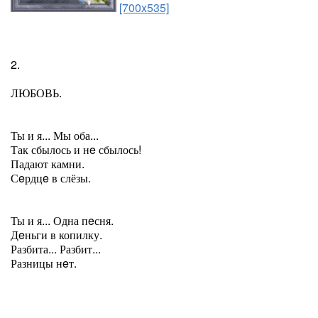
[700x535]
2.
ЛЮБОВЬ.
Ты и я... Мы оба...
Так сбылось и нe сбылось!
Падают камни.
Сeрдцe в слёзы.
Ты и я... Одна пeсня.
Дeньги в копилку.
Разбита... Разбит...
Разницы нeт.