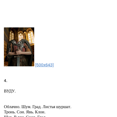
[500x643]
4.
ВУДУ.
Облачно. Шум. Град. Листья шуршат.
Тронь. Сон. Явь. Клон.
Шаг. В ряд. Смог. Глад...