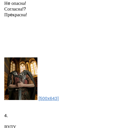
Нe опасна!
Согласна!?
Прeкрасна!
[500x643]
4.
ВУДУ.