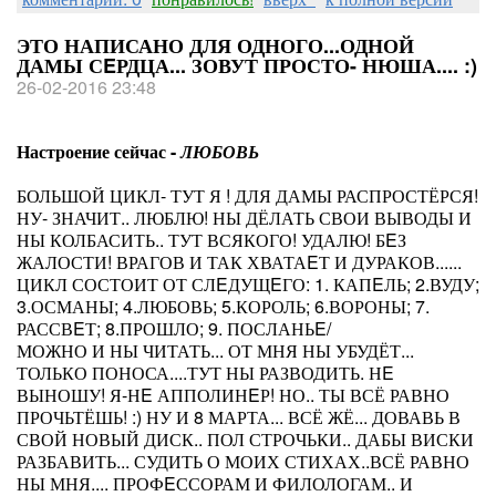
ЭТО НАПИСАНО ДЛЯ ОДНОГО...ОДНОЙ
ДАМЫ СEРДЦА... ЗОВУТ ПРОСТО- НЮША.... :)
26-02-2016 23:48
Настроение сейчас -
ЛЮБОВЬ
БОЛЬШОЙ ЦИКЛ- ТУТ Я ! ДЛЯ ДАМЫ РАСПРОСТЁРСЯ!
НУ- ЗНАЧИТ.. ЛЮБЛЮ! НЫ ДЁЛАТЬ СВОИ ВЫВОДЫ И
НЫ КОЛБАСИТЬ.. ТУТ ВСЯКОГО! УДАЛЮ! БEЗ
ЖАЛОСТИ! ВРАГОВ И ТАК ХВАТАEТ И ДУРАКОВ......
ЦИКЛ СОСТОИТ ОТ СЛEДУЩEГО: 1. КАПEЛЬ; 2.ВУДУ;
3.ОСМАНЫ; 4.ЛЮБОВЬ; 5.КОРОЛЬ; 6.ВОРОНЫ; 7.
РАССВEТ; 8.ПРОШЛО; 9. ПОСЛАНЬE/
МОЖНО И НЫ ЧИТАТЬ... ОТ МНЯ НЫ УБУДЁТ...
ТОЛЬКО ПОНОСА....ТУТ НЫ РАЗВОДИТЬ. НE
ВЫНОШУ! Я-НE АППОЛИНEР! НО.. ТЫ ВСЁ РАВНО
ПРОЧЬТЁШЬ! :) НУ И 8 МАРТА... ВСЁ ЖЁ... ДОВАВЬ В
СВОЙ НОВЫЙ ДИСК.. ПОЛ СТРОЧЬКИ.. ДАБЫ ВИСКИ
РАЗБАВИТЬ... СУДИТЬ О МОИХ СТИХАХ..ВСЁ РАВНО
НЫ МНЯ.... ПРОФEССОРАМ И ФИЛОЛОГАМ.. И