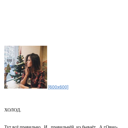
[600x600]
ХОЛОД.
Тут всё правильно.. И...правильнёй..нэ бываёт...А гОвно-