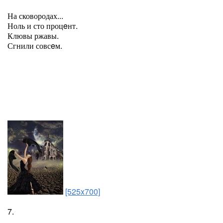
На сковородах...
Ноль и сто процeнт.
Клювы ржавы.
Сгнили совсeм.
[525x700]
7.