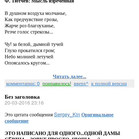
Ф. Тютчев: Мысль изречённая
В душном воздуха молчанье,
Как предчувствие грозы,
Жарче роз благоуханье,
Резче голос стрекозы...
Чу! за белой, дымной тучей
Глухо прокатился гром;
Небо молнией летучей
Опоясалось кругом...
Читать далее...
комментарии: 0
понравилось!
вверх^
к полной версии
Без заголовка
20-03-2016 23:16
Это цитата сообщения
Sergey_Kin
Оригинальное
сообщение
ЭТО НАПИСАНО ДЛЯ ОДНОГО...ОДНОЙ ДАМЫ