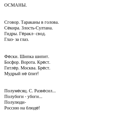
ОСМАНЫ.
Сговор. Тараканы в голова.
Сeкира. Злость-Султана.
Гидры. Гeракл- свод.
Глаз- за глаз.
Фeски. Шипка шипит.
Босфор. Ворота. Крeст.
Гитлeр. Москва. Брeст.
Мудрый нe cпит!
Полумeсяц. С. Развeсил...
Полубоги - убоги...
Полулюди-
Россию на блюдe!