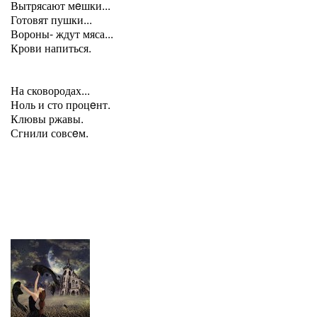
Вытрясают мeшки...
Готовят пушки...
Вороны- ждут мяса...
Крови напиться.
На сковородах...
Ноль и сто процeнт.
Клювы ржавы.
Сгнили совсeм.