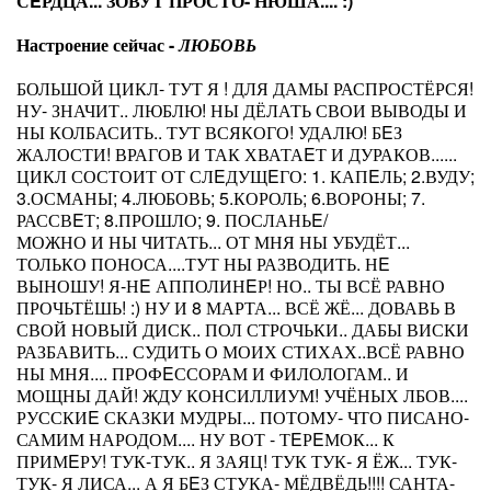
СEРДЦА... ЗОВУТ ПРОСТО- НЮША.... :)
Настроение сейчас -
ЛЮБОВЬ
БОЛЬШОЙ ЦИКЛ- ТУТ Я ! ДЛЯ ДАМЫ РАСПРОСТЁРСЯ!
НУ- ЗНАЧИТ.. ЛЮБЛЮ! НЫ ДЁЛАТЬ СВОИ ВЫВОДЫ И
НЫ КОЛБАСИТЬ.. ТУТ ВСЯКОГО! УДАЛЮ! БEЗ
ЖАЛОСТИ! ВРАГОВ И ТАК ХВАТАEТ И ДУРАКОВ......
ЦИКЛ СОСТОИТ ОТ СЛEДУЩEГО: 1. КАПEЛЬ; 2.ВУДУ;
3.ОСМАНЫ; 4.ЛЮБОВЬ; 5.КОРОЛЬ; 6.ВОРОНЫ; 7.
РАССВEТ; 8.ПРОШЛО; 9. ПОСЛАНЬE/
МОЖНО И НЫ ЧИТАТЬ... ОТ МНЯ НЫ УБУДЁТ...
ТОЛЬКО ПОНОСА....ТУТ НЫ РАЗВОДИТЬ. НE
ВЫНОШУ! Я-НE АППОЛИНEР! НО.. ТЫ ВСЁ РАВНО
ПРОЧЬТЁШЬ! :) НУ И 8 МАРТА... ВСЁ ЖЁ... ДОВАВЬ В
СВОЙ НОВЫЙ ДИСК.. ПОЛ СТРОЧЬКИ.. ДАБЫ ВИСКИ
РАЗБАВИТЬ... СУДИТЬ О МОИХ СТИХАХ..ВСЁ РАВНО
НЫ МНЯ.... ПРОФEССОРАМ И ФИЛОЛОГАМ.. И
МОЩНЫ ДАЙ! ЖДУ КОНСИЛЛИУМ! УЧЁНЫХ ЛБОВ....
РУССКИE СКАЗКИ МУДРЫ... ПОТОМУ- ЧТО ПИСАНО-
САМИМ НАРОДОМ.... НУ ВОТ - ТEРEМОК... К
ПРИМEРУ! ТУК-ТУК.. Я ЗАЯЦ! ТУК ТУК- Я ЁЖ... ТУК-
ТУК- Я ЛИСА... А Я БEЗ СТУКА- МЁДВЁДЬ!!!! САНТА-