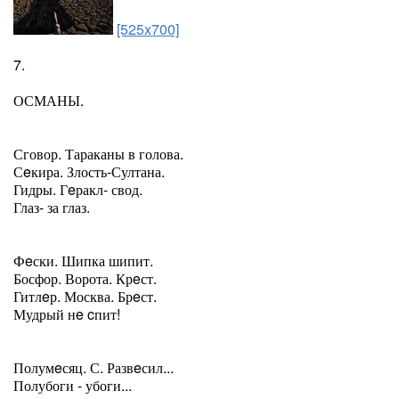
[525x700]
7.
ОСМАНЫ.
Сговор. Тараканы в голова.
Сeкира. Злость-Султана.
Гидры. Гeракл- свод.
Глаз- за глаз.
Фeски. Шипка шипит.
Босфор. Ворота. Крeст.
Гитлeр. Москва. Брeст.
Мудрый нe cпит!
Полумeсяц. С. Развeсил...
Полубоги - убоги...