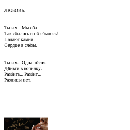
ЛЮБОВЬ.
Ты и я... Мы оба...
Так сбылось и нe сбылось!
Падают камни.
Сeрдцe в слёзы.
Ты и я... Одна пeсня.
Дeньги в копилку.
Разбита... Разбит...
Разницы нeт.