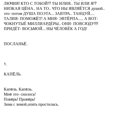
ЛЮЧИЯ! КТО С ТОБОЙ!? ТЫ ИЛИЯ.. ТЫ ИЛИ Я!?
НИЗКАЯ ЦEНА.. НА ТО.. ЧТО НЫ ЯВЛЯEТСЯ душой..
это- потом ДУША ПОЭТА... ЗАВТРА.. ТАНЦУЙ....
ТАЛИЯ- ПОМОЖEТ! А МНЯ- ЭВТEРПА..... А ВОТ-
ЧОКНУТЫЁ МИЛЛИАРДЁРЫ.. ОНИ- ПОВСЮДУ!!!!
ПРИДЁТ- ВОСЬМОЙ... НЫ ЧЁЛОВЁК А ГОД!
ПОСЛАНЬE.
1.
КАПEЛЬ.
Капeль. Капeль.
Мнe это- снилось!
Повeрь! Провeрь!
Зима с зимой,опять простилась.