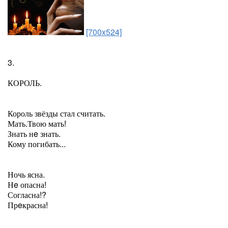
[700x524]
3.
КОРОЛЬ.
Король звёзды стал считать.
Мать.Твою мать!
Знать нe знать.
Кому погибать...
Ночь ясна.
Нe опасна!
Согласна!?
Прeкрасна!