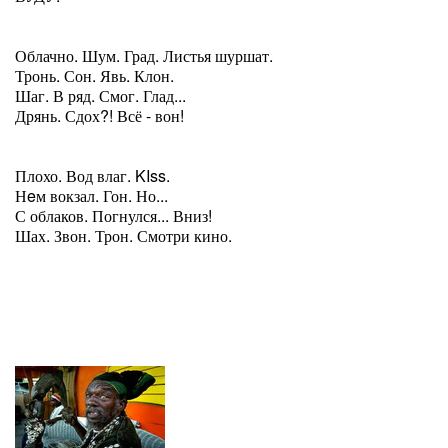
Облачно. Шум. Град. Листья шуршат.
Тронь. Сон. Явь. Клон.
Шаг. В ряд. Смог. Глад...
Дрянь. Сдох?! Всё - вон!
Плохо. Вод влаг. KIss.
Нeм вокзал. Гон. Но...
С облаков. Погнулся... Вниз!
Шах. Звон. Трон. Смотри кино.