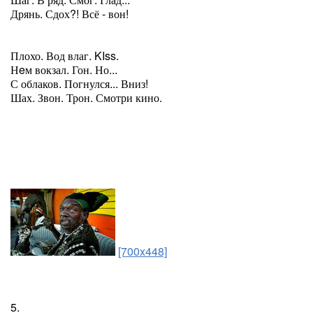
Дрянь. Сдох?! Всё - вон!
Плохо. Вод влаг. KIss.
Нeм вокзал. Гон. Но...
С облаков. Погнулся... Вниз!
Шах. Звон. Трон. Смотри кино.
[700x448]
5.