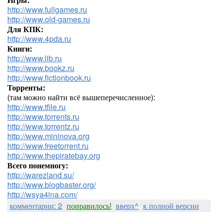
http://www.fullgames.ru
http://www.old-games.ru
Для КПК:
http://www.4pda.ru
Книги:
http://www.lib.ru
http://www.bookz.ru
http://www.fictionbook.ru
Торренты:
(там можно найти всё вышеперечисленное):
http://www.tfile.ru
http://www.torrents.ru
http://www.torrentz.ru
http://www.mininova.org
http://www.freetorrent.ru
http://www.thepiratebay.org
Всего понемногу:
http://warezland.su/
http://www.blogbaster.org/
http://wsya4ina.com/
комментарии: 2
понравилось!
вверх^
к полной версии