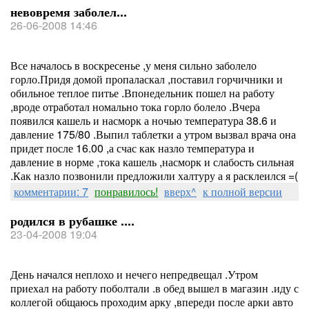
невовремя заболел...
26-06-2008 14:46
Все началось в воскресенье ,у меня сильно заболело
горло.Придя домой пропаласкал ,поставил горчичники и
обильное теплое питье .Впонедельник пошел на работу
,вроде отработал номально тока горло болело .Вчера
появился кашель и насморк а ночью температура 38.6 и
давление 175/80 .Выпил таблетки а утром вызвал врача она
придет после 16.00 ,а счас как назло температура и
давление в норме ,тока кашель ,насморк и слабость сильная
.Как назло позвонили предложили халтуру а я расклеился =(
комментарии: 7
понравилось!
вверх^
к полной версии
родился в рубашке ....
23-04-2008 19:04
День начался неплохо и нечего непредвещал .Утром
приехал на работу поболтали .в обед вышел в магазин .иду с
коллегой общаюсь проходим арку ,впереди после арки авто