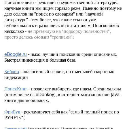
Понятное дело - речь идет о художественной литературе..
научные книги мы ищем гораздо реже. Именно поэтому не
даю ссылок на "поиск по словарям" или "научной
литературе" - тем более, что такие ссылки уже
публиковались и разошлись по цитатникам. Поисковиков
несколько
- не претендую на "подборку полезностей",
просто делюсь
своими
"тропками"
:
eBoogle.ru
- имхо, лучший поисковик среди описанных.
Быстрая индексация и большая база.
Библио
- аналогичный сервис, но с меньшей скоростью
индексации
ПоискКниг
- позволяет выбирать, где ищем. Среди халявы
(в том числе на eDonkey), в интернет-магазинах или java-
книги для мобильных.
ФриБук
- рекламируют себя как "самый полный поиск по
РУНЕТу" )
Гуглевский
"родной" поиск. Ищет быстро, но "шума" в