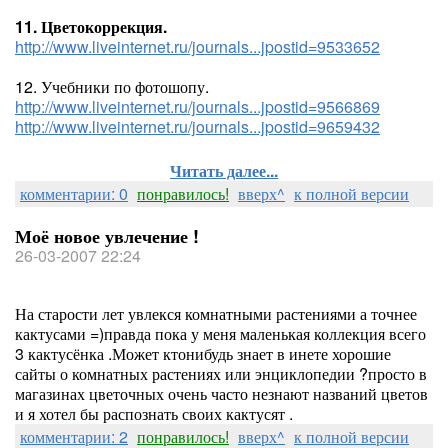
11. Цветокоррекция.
http://www.liveinternet.ru/journals...jpostid=9533652
12. Учебники по фотошопу.
http://www.liveinternet.ru/journals...jpostid=9566869
http://www.liveinternet.ru/journals...jpostid=9659432
Читать далее...
комментарии: 0
понравилось!
вверх^
к полной версии
Моё новое увлечение !
26-03-2007 22:24
На старости лет увлекся комнатными растениями а точнее
кактусами =)правда пока у меня маленькая коллекция всего
3 кактусёнка .Может ктонибудь знает в инете хорошие
сайты о комнатных растениях или энциклопедии ?просто в
магазинах цветочных очень часто незнают названий цветов
и я хотел бы распознать своих кактусят .
комментарии: 2
понравилось!
вверх^
к полной версии