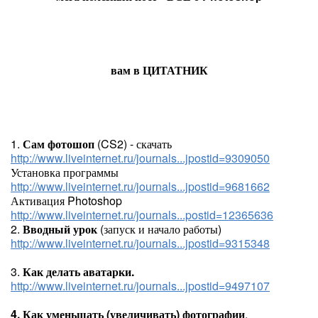
вам в ЦИТАТНИК
1.
Сам фотошоп
(CS2) - скачать
http://www.liveinternet.ru/journals...jpostid=9309050
Установка программы
http://www.liveinternet.ru/journals...jpostid=9681662
Активация Photoshop
http://www.liveinternet.ru/journals...postid=12365636
2.
Вводный урок
(запуск и начало работы)
http://www.liveinternet.ru/journals...jpostid=9315348
3.
Как делать аватарки.
http://www.liveinternet.ru/journals...jpostid=9497107
4. Как уменьшать (увеличивать) фотографии
.