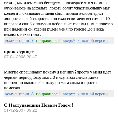
стоит , мы идем мило беседуем ...последнее что я помню
очухиваюсь на асфальте ,локоть болит ужастно,слышу мат
коллеги ...оказывается меня сбил пьяный велосепедист
.вопрос с какой скоростью он ехал если меня вессом в 110
килограм сшиб я получил небольшие травмы и мне повезло
при падении он ударил рулем меня по голове ,до виска
немного нехватило .
комментарии: 3
понравилось!
вверх^
к полной версии
происходящее
07-04-2008 20:47
Многие спрашивают почему я непишу?просто у меня идет
черный период ,бабушка с 3 инсультом слегла ,мама
постоянно около неё.я хожу по магазинам и просто
помогаю.
комментарии: 3
понравилось!
вверх^
к полной версии
С Наступающим Новым Годом !
31-12-2007 09:22