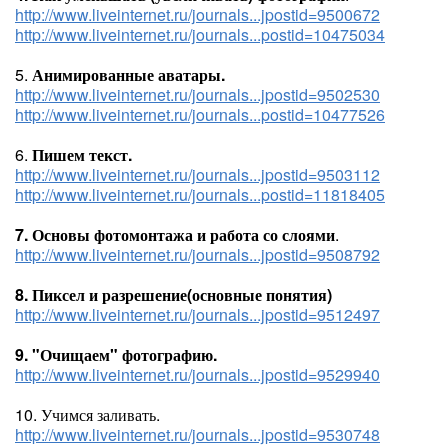
http://www.liveinternet.ru/journals...jpostid=9500672
http://www.liveinternet.ru/journals...postid=10475034
5.
Анимированные аватары.
http://www.liveinternet.ru/journals...jpostid=9502530
http://www.liveinternet.ru/journals...postid=10477526
6.
Пишем текст.
http://www.liveinternet.ru/journals...jpostid=9503112
http://www.liveinternet.ru/journals...postid=11818405
7. Основы фотомонтажа и работа со слоями
.
http://www.liveinternet.ru/journals...jpostid=9508792
8. Пиксел и разрешение(основные понятия)
http://www.liveinternet.ru/journals...jpostid=9512497
9. "Очищаем" фотографию.
http://www.liveinternet.ru/journals...jpostid=9529940
10. Учимся заливать.
http://www.liveinternet.ru/journals...jpostid=9530748