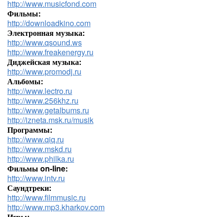
http://www.musicfond.com
Фильмы:
http://downloadkino.com
Электронная музыка:
http://www.qsound.ws
http://www.freakenergy.ru
Диджейская музыка:
http://www.promodj.ru
Альбомы:
http://www.lectro.ru
http://www.256khz.ru
http://www.getalbums.ru
http://izneta.msk.ru/musik
Программы:
http://www.qiq.ru
http://www.mskd.ru
http://www.philka.ru
Фильмы on-line:
http://www.intv.ru
Саундтреки:
http://www.filmmusic.ru
http://www.mp3.kharkov.com
Игры: