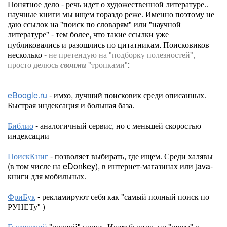
Понятное дело - речь идет о художественной литературе..
научные книги мы ищем гораздо реже. Именно поэтому не
даю ссылок на "поиск по словарям" или "научной
литературе" - тем более, что такие ссылки уже
публиковались и разошлись по цитатникам. Поисковиков
несколько
- не претендую на "подборку полезностей",
просто делюсь
своими
"тропками"
:
eBoogle.ru
- имхо, лучший поисковик среди описанных.
Быстрая индексация и большая база.
Библио
- аналогичный сервис, но с меньшей скоростью
индексации
ПоискКниг
- позволяет выбирать, где ищем. Среди халявы
(в том числе на eDonkey), в интернет-магазинах или java-
книги для мобильных.
ФриБук
- рекламируют себя как "самый полный поиск по
РУНЕТу" )
Гуглевский
"родной" поиск. Ищет быстро, но "шума" в