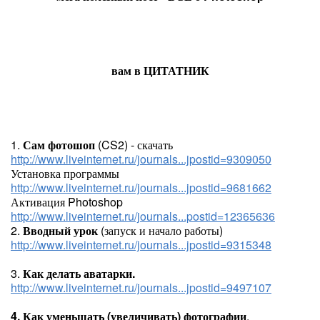
вам в ЦИТАТНИК
1.
Сам фотошоп
(CS2) - скачать
http://www.liveinternet.ru/journals...jpostid=9309050
Установка программы
http://www.liveinternet.ru/journals...jpostid=9681662
Активация Photoshop
http://www.liveinternet.ru/journals...postid=12365636
2.
Вводный урок
(запуск и начало работы)
http://www.liveinternet.ru/journals...jpostid=9315348
3.
Как делать аватарки.
http://www.liveinternet.ru/journals...jpostid=9497107
4. Как уменьшать (увеличивать) фотографии
.