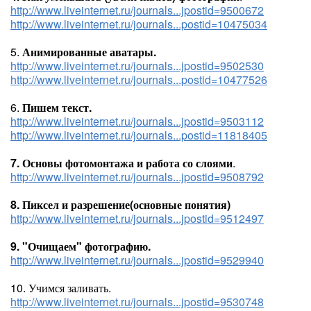
http://www.liveinternet.ru/journals...jpostid=9500672
http://www.liveinternet.ru/journals...postid=10475034
5.
Анимированные аватары.
http://www.liveinternet.ru/journals...jpostid=9502530
http://www.liveinternet.ru/journals...postid=10477526
6.
Пишем текст.
http://www.liveinternet.ru/journals...jpostid=9503112
http://www.liveinternet.ru/journals...postid=11818405
7. Основы фотомонтажа и работа со слоями
.
http://www.liveinternet.ru/journals...jpostid=9508792
8. Пиксел и разрешение(основные понятия)
http://www.liveinternet.ru/journals...jpostid=9512497
9. "Очищаем" фотографию.
http://www.liveinternet.ru/journals...jpostid=9529940
10. Учимся заливать.
http://www.liveinternet.ru/journals...jpostid=9530748