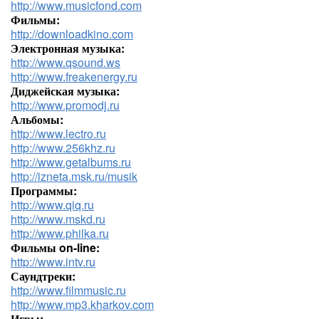
http://www.musicfond.com
Фильмы:
http://downloadkino.com
Электронная музыка:
http://www.qsound.ws
http://www.freakenergy.ru
Диджейская музыка:
http://www.promodj.ru
Альбомы:
http://www.lectro.ru
http://www.256khz.ru
http://www.getalbums.ru
http://izneta.msk.ru/musik
Программы:
http://www.qiq.ru
http://www.mskd.ru
http://www.philka.ru
Фильмы on-line:
http://www.intv.ru
Саундтреки:
http://www.filmmusic.ru
http://www.mp3.kharkov.com
Игры: