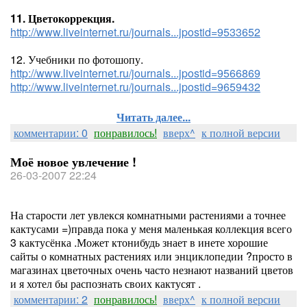
11. Цветокоррекция.
http://www.liveinternet.ru/journals...jpostid=9533652
12. Учебники по фотошопу.
http://www.liveinternet.ru/journals...jpostid=9566869
http://www.liveinternet.ru/journals...jpostid=9659432
Читать далее...
комментарии: 0
понравилось!
вверх^
к полной версии
Моё новое увлечение !
26-03-2007 22:24
На старости лет увлекся комнатными растениями а точнее
кактусами =)правда пока у меня маленькая коллекция всего
3 кактусёнка .Может ктонибудь знает в инете хорошие
сайты о комнатных растениях или энциклопедии ?просто в
магазинах цветочных очень часто незнают названий цветов
и я хотел бы распознать своих кактусят .
комментарии: 2
понравилось!
вверх^
к полной версии