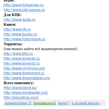
http://www.fullgames.ru
http://www.old-games.ru
Для КПК:
http://www.4pda.ru
Книги:
http://www.lib.ru
http://www.bookz.ru
http://www.fictionbook.ru
Торренты:
(там можно найти всё вышеперечисленное):
http://www.tfile.ru
http://www.torrents.ru
http://www.torrentz.ru
http://www.mininova.org
http://www.freetorrent.ru
http://www.thepiratebay.org
Всего понемногу:
http://warezland.su/
http://www.blogbaster.org/
http://wsya4ina.com/
комментарии: 2
понравилось!
вверх^
к полной версии