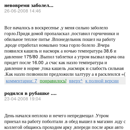
невовремя заболел...
26-06-2008 14:46
Все началось в воскресенье ,у меня сильно заболело
горло.Придя домой пропаласкал ,поставил горчичники и
обильное теплое питье .Впонедельник пошел на работу
,вроде отработал номально тока горло болело .Вчера
появился кашель и насморк а ночью температура 38.6 и
давление 175/80 .Выпил таблетки а утром вызвал врача она
придет после 16.00 ,а счас как назло температура и
давление в норме ,тока кашель ,насморк и слабость сильная
.Как назло позвонили предложили халтуру а я расклеился =(
комментарии: 7
понравилось!
вверх^
к полной версии
родился в рубашке ....
23-04-2008 19:04
День начался неплохо и нечего непредвещал .Утром
приехал на работу поболтали .в обед вышел в магазин .иду с
коллегой общаюсь проходим арку ,впереди после арки авто