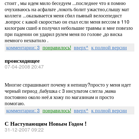
стоит , мы идем мило беседуем ...последнее что я помню
очухиваюсь на асфальте ,локоть болит ужастно,слышу мат
коллеги ...оказывается меня сбил пьяный велосепедист
.вопрос с какой скоростью он ехал если меня вессом в 110
килограм сшиб я получил небольшие травмы и мне повезло
при падении он ударил рулем меня по голове ,до виска
немного нехватило .
комментарии: 3
понравилось!
вверх^
к полной версии
происходящее
07-04-2008 20:47
Многие спрашивают почему я непишу?просто у меня идет
черный период ,бабушка с 3 инсультом слегла ,мама
постоянно около неё.я хожу по магазинам и просто
помогаю.
комментарии: 3
понравилось!
вверх^
к полной версии
С Наступающим Новым Годом !
31-12-2007 09:22