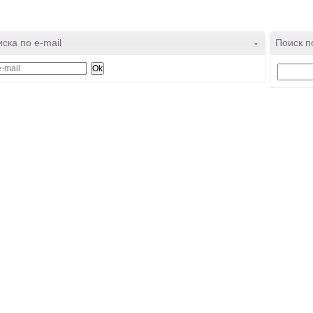
ска по e-mail
-
Поиск п