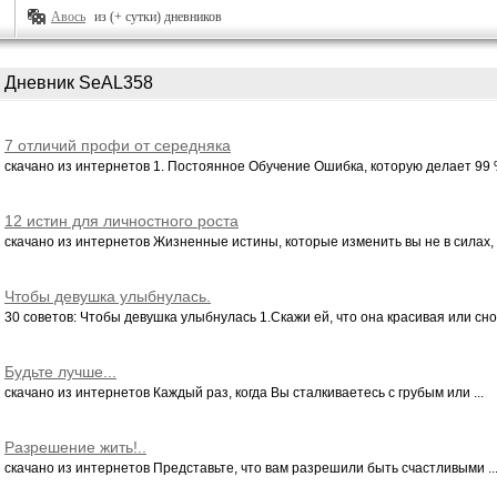
Авось
из (+ сутки) дневников
Дневник SeAL358
7 отличий профи от середняка
скачано из интернетов 1. Постоянное Обучение Ошибка, которую делает 99 %
12 истин для личностного роста
скачано из интернетов Жизненные истины, которые изменить вы не в силах, о
Чтобы девушка улыбнулась.
30 советов: Чтобы девушка улыбнулась 1.Скажи ей, что она красивая или сно
Будьте лучше...
скачано из интернетов Каждый раз, когда Вы сталкиваетесь с грубым или ...
Разрешение жить!..
скачано из интернетов Представьте, что вам разрешили быть счастливыми ..