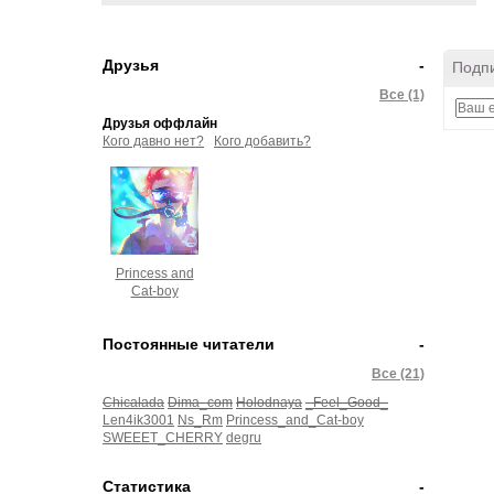
Друзья
-
Подпи
Все (1)
Друзья оффлайн
Кого давно нет?
Кого добавить?
Princess and
Cat-boy
Постоянные читатели
-
Все (21)
Chicalada
Dima_com
Holodnaya
_Feel_Good_
Len4ik3001
Ns_Rm
Princess_and_Cat-boy
SWEEET_CHERRY
degru
Статистика
-