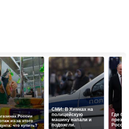
СМИ: В Химках на
полицейскую
Где буд
агазинах России
машину напали и
презид
отаж из-за этого
подожгли.
России
дукта: что купить?