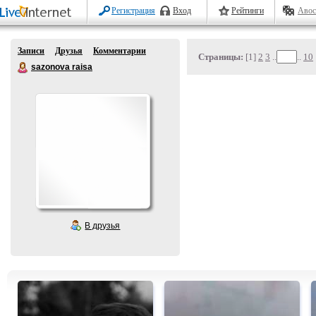
Регистрация
Вход
Рейтинги
Авос
Записи
Друзья
Комментарии
Страницы:
[1]
2
3
..
..
10
sazonova raisa
В друзья