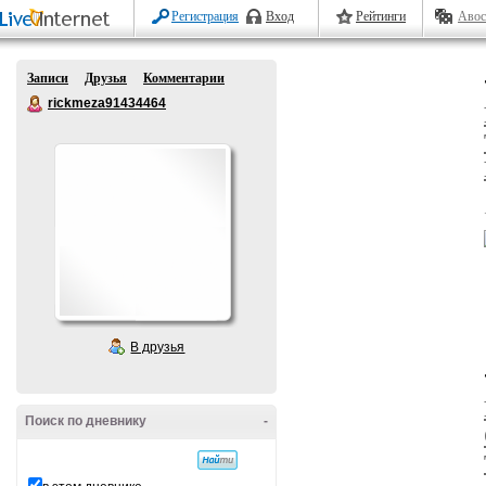
Регистрация
Вход
Рейтинги
Авос
Записи
Друзья
Комментарии
rickmeza91434464
В друзья
Поиск по дневнику
-