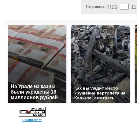
Страницы:
[1]
2
3
..
..
10
На Урале из казны
Как выглядит место
были украдены 18
крушение вертолета на
миллионов рублей
Кавказе: смотреть
LiveInternet