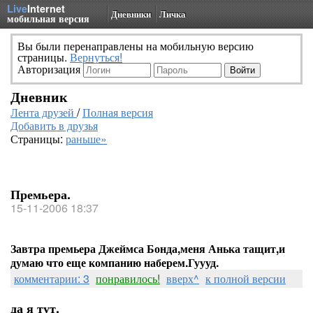
Live
Internet
Дневники
Личка
мобильная версия
Вы были перенаправлены на мобильную версию
страницы.
Вернуться!
Авторизация
Дневник
Лента друзей
/
Полная версия
Добавить в друзья
Страницы:
раньше»
Премьера.
15-11-2006 18:37
Завтра премьера Джеймса Бонда,меня Анька тащит,и
думаю что еще компанию наберем.Гуууд.
комментарии: 3
понравилось!
вверх^
к полной версии
да я тут.