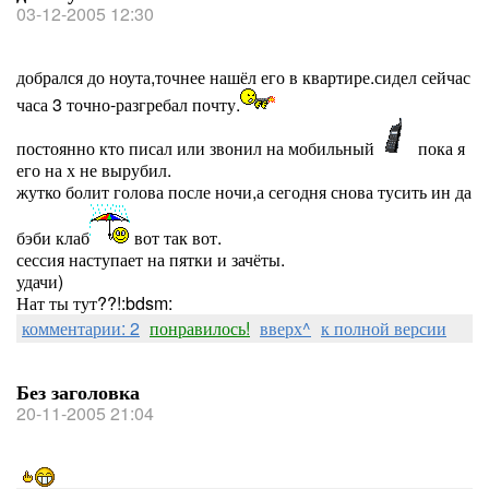
03-12-2005 12:30
добрался до ноута,точнее нашёл его в квартире.сидел сейчас
часа 3 точно-разгребал почту.
постоянно кто писал или звонил на мобильный
пока я
его на х не вырубил.
жутко болит голова после ночи,а сегодня снова тусить ин да
бэби клаб
вот так вот.
сессия наступает на пятки и зачёты.
удачи)
Нат ты тут??!:bdsm:
комментарии: 2
понравилось!
вверх^
к полной версии
Без заголовка
20-11-2005 21:04