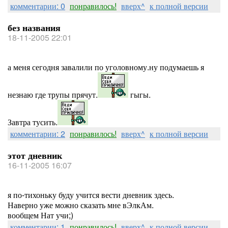
комментарии: 0
понравилось!
вверх^
к полной версии
без названия
18-11-2005 22:01
а меня сегодня завалили по уголовному.ну подумаешь я
незнаю где трупы прячут.
гыгы.
Завтра тусить.
комментарии: 2
понравилось!
вверх^
к полной версии
этот дневник
16-11-2005 16:07
я по-тихоньку буду учится вести дневник здесь.
Наверно уже можно сказать мне вЭлкАм.
вообщем Нат учи;)
комментарии: 1
понравилось!
вверх^
к полной версии