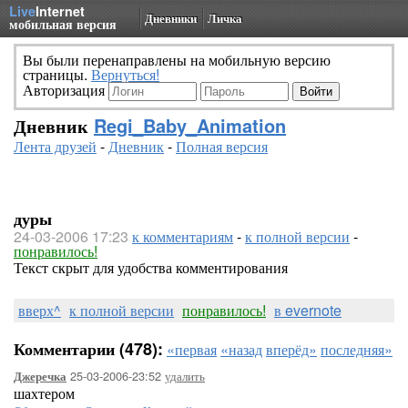
Live
Internet
Дневники
Личка
мобильная версия
Вы были перенаправлены на мобильную версию
страницы.
Вернуться!
Авторизация
Дневник
Regi_Baby_Animation
Лента друзей
-
Дневник
-
Полная версия
дуры
24-03-2006 17:23
к комментариям
-
к полной версии
-
понравилось!
Текст скрыт для удобства комментирования
вверх^
к полной версии
понравилось!
в evernote
Комментарии (478):
«первая
«назад
вперёд»
последняя»
25-03-2006-23:52
удалить
Джеречка
шахтером