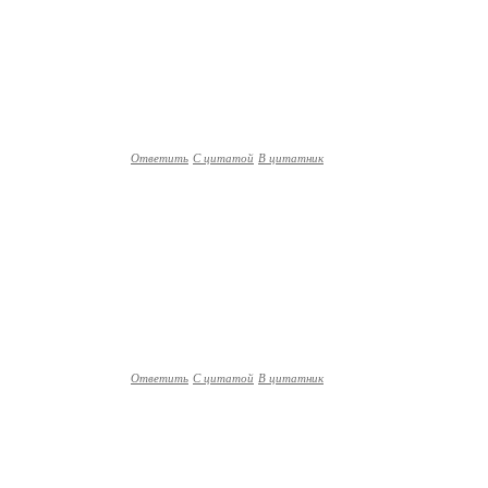
Ответить
С цитатой
В цитатник
Ответить
С цитатой
В цитатник