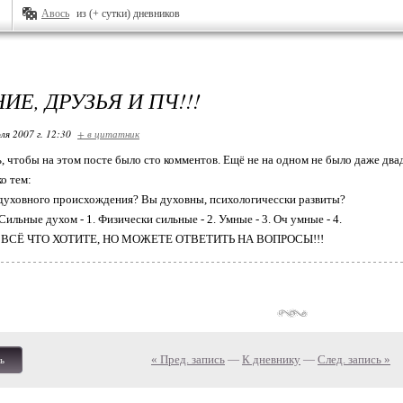
Авось
из (+ сутки) дневников
Е, ДРУЗЬЯ И ПЧ!!!
ля 2007 г. 12:30
+ в цитатник
, чтобы на этом посте было сто комментов. Ещё не на одном не было даже 
о тем:
 духовного происхождения? Вы духовны, психологичесски развиты?
Сильные духом - 1. Физически сильные - 2. Умные - 3. Оч умные - 4.
Е ВСЁ ЧТО ХОТИТЕ, НО МОЖЕТЕ ОТВЕТИТЬ НА ВОПРОСЫ!!!
« Пред. запись
—
К дневнику
—
След. запись »
ь