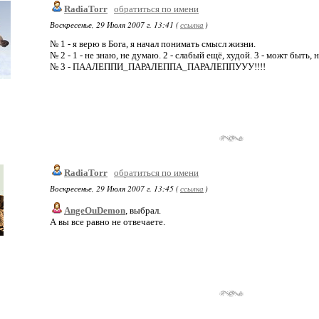
RadiaTorr
обратиться по имени
Воскресенье, 29 Июля 2007 г. 13:41 (
ссылка
)
№ 1 - я верю в Бога, я начал понимать смысл жизни.
№ 2 - 1 - не знаю, не думаю. 2 - слабый ещё, худой. 3 - можт быть, но
№ 3 - ПААЛЕППИ_ПАРАЛЕППА_ПАРАЛЕППУУУ!!!!
RadiaTorr
обратиться по имени
Воскресенье, 29 Июля 2007 г. 13:45 (
ссылка
)
AngeOuDemon
, выбрал.
А вы все равно не отвечаете.