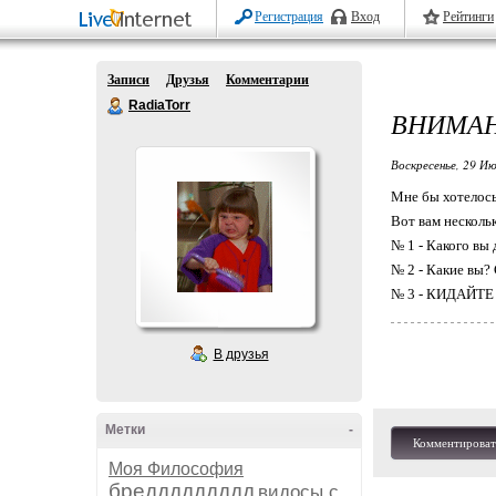
Регистрация
Вход
Рейтинги
Записи
Друзья
Комментарии
RadiaTorr
ВНИМАНИ
Воскресенье, 29 Ию
Мне бы хотелось
Вот вам нескольк
№ 1 - Какого вы
№ 2 - Какие вы? 
№ 3 - КИДАЙТ
В друзья
Метки
-
Комментироват
Моя Философия
бреддддддддд
видосы с