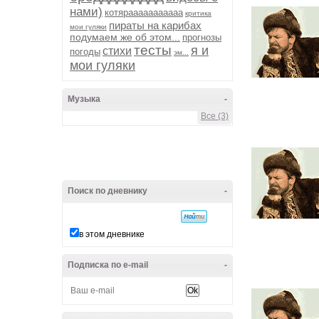
нами)
котярааааааааааа
критика
пираты на карибах
мои гуляки
подумаем же об этом...
прогнозы
тесты
я и
стихи
погоды
эм...
мои гуляки
Музыка
-
Все (3)
Поиск по дневнику
-
в этом дневнике
Подписка по e-mail
-