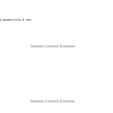
 грамота есть. 4 - нет.
Ответить
С цитатой
В цитатник
Ответить
С цитатой
В цитатник