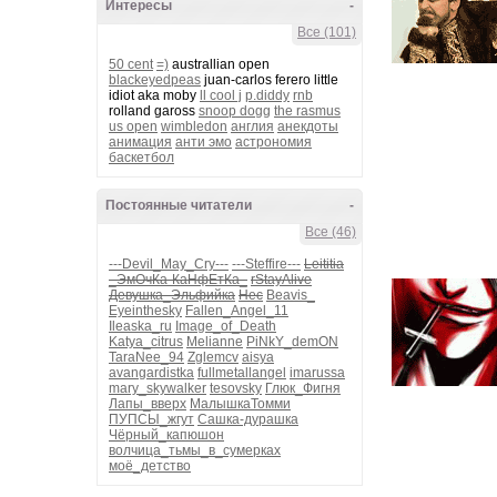
Интересы
-
Все (101)
50 cent
=)
australlian open
blackeyedpeas
juan-carlos ferero little
idiot aka moby
ll cool j
p.diddy
rnb
rolland gaross
snoop dogg
the rasmus
us open
wimbledon
англия
анекдоты
анимация
анти эмо
астрономия
баскетбол
Постоянные читатели
-
Все (46)
---Devil_May_Cry---
---Steffire---
Leititia
_ЭмОчКа-КаНфЕтКа_
rStayAlive
Девушка_Эльфийка
Нес
Beavis_
Eyeinthesky
Fallen_Angel_11
Ileaska_ru
Image_of_Death
Katya_citrus
Melianne
PiNkY_demON
TaraNee_94
Zglemcv
aisya
avangardistka
fullmetallangel
imarussa
mary_skywalker
tesovsky
Глюк_Фигня
Лапы_вверх
МалышкаТомми
ПУПСЫ_жгут
Сашка-дурашка
Чёрный_капюшон
волчица_тьмы_в_сумерках
моё_детство