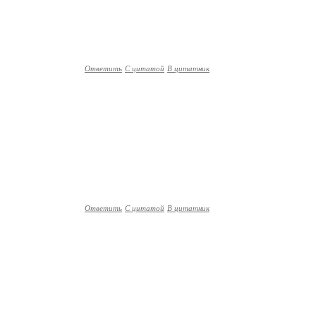
Ответить
С цитатой
В цитатник
Ответить
С цитатой
В цитатник