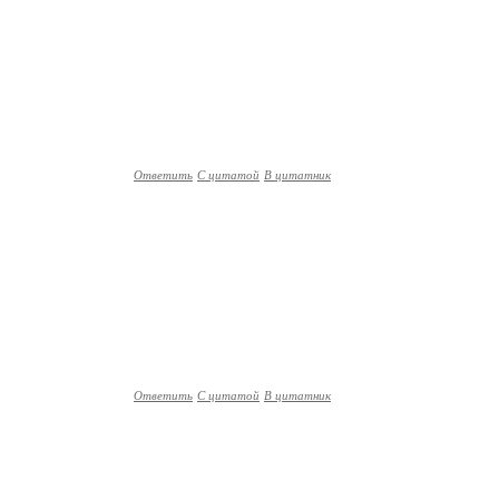
Ответить
С цитатой
В цитатник
Ответить
С цитатой
В цитатник