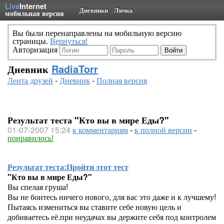
Live
Internet
Дневники
Личка
мобильная версия
Вы были перенаправлены на мобильную версию
страницы.
Вернуться!
Авторизация
Дневник
RadiaTorr
Лента друзей
-
Дневник
-
Полная версия
Результат теста "Кто вы в мире Еды?"
01-07-2007 15:24
к комментариям
-
к полной версии
-
понравилось!
Результат теста:
Пройти этот тест
"Кто вы в мире Еды?"
Вы спелая груша!
Вы не боитесь ничего нового, для вас это даже и к лучшему!
Пытаясь измениться вы ставите себе новую цель и
добиваетесь её.при неудачах вы держите себя под контролем