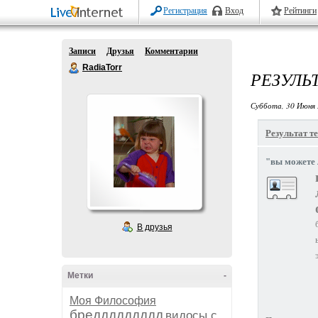
Регистрация
Вход
Рейтинги
Записи
Друзья
Комментарии
RadiaTorr
РЕЗУЛЬ
Суббота, 30 Июня 
Результат те
"вы можете 
В друзья
Метки
-
Моя Философия
бреддддддддд
видосы с