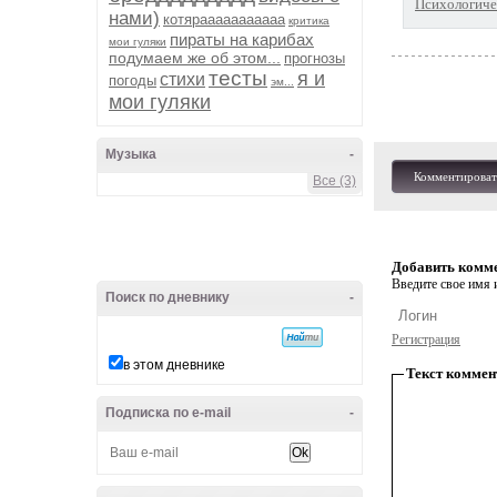
Психологичес
нами)
котярааааааааааа
критика
пираты на карибах
мои гуляки
подумаем же об этом...
прогнозы
тесты
я и
стихи
погоды
эм...
мои гуляки
Музыка
-
Комментироват
Все (3)
Добавить комм
Введите свое имя и
Поиск по дневнику
-
Регистрация
в этом дневнике
Текст коммен
Подписка по e-mail
-