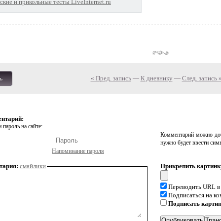
кие и прикольные тесты LiveInternet.ru
« Пред. запись
—
К дневнику
—
След. запись 
ь
ентарий:
 пароль на сайте:
Комментарий можно доб
нужно будет ввести сим
Напоминание пароля
тария:
смайлики
Прикрепить картинк
Переводить URL в
Подписаться на к
Подписать карти