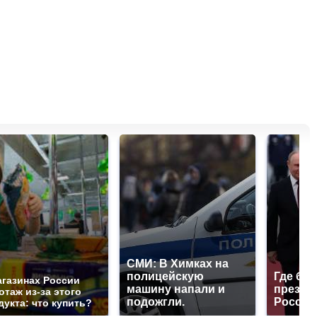
СМИ: В Химках на
полицейскую
Где буд
агазинах России
машину напали и
презид
отаж из-за этого
подожгли.
России
дукта: что купить?