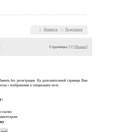
Нравится
Поделиться
»
Страницы:
[1] [
Новые
]
авить без регистрации. На дополнительной странице Вам
волы с изображения в специальное поле.
у:
 ссылку
омментарии
нку