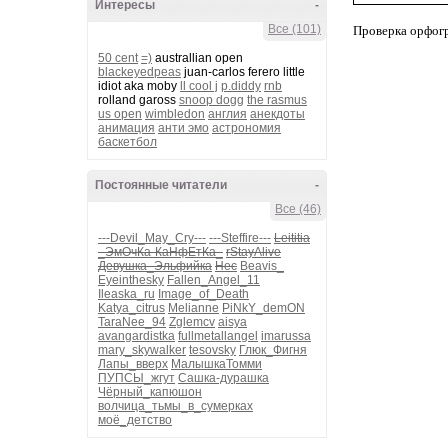
Интересы
-
Все (101)
Проверка орфог
50 cent
=)
australlian open
blackeyedpeas
juan-carlos ferero little
idiot aka moby
ll cool j
p.diddy
rnb
rolland gaross
snoop dogg
the rasmus
us open
wimbledon
англия
анекдоты
анимация
анти эмо
астрономия
баскетбол
Постоянные читатели
-
Все (46)
---Devil_May_Cry---
---Steffire---
Leititia
_ЭмОчКа-КаНфЕтКа_
rStayAlive
Девушка_Эльфийка
Нес
Beavis_
Eyeinthesky
Fallen_Angel_11
Ileaska_ru
Image_of_Death
Katya_citrus
Melianne
PiNkY_demON
TaraNee_94
Zglemcv
aisya
avangardistka
fullmetallangel
imarussa
mary_skywalker
tesovsky
Глюк_Фигня
Лапы_вверх
МалышкаТомми
ПУПСЫ_жгут
Сашка-дурашка
Чёрный_капюшон
волчица_тьмы_в_сумерках
моё_детство