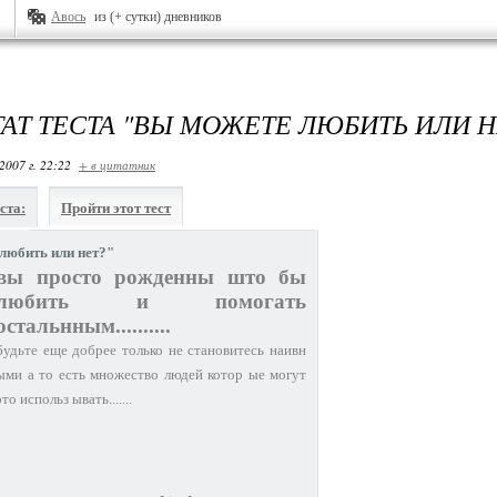
Авось
из (+ сутки) дневников
ТАТ ТЕСТА "ВЫ МОЖЕТЕ ЛЮБИТЬ ИЛИ Н
2007 г. 22:22
+ в цитатник
ста:
Пройти этот тест
любить или нет?"
вы просто рожденны што бы
любить и помогать
остальнным..........
будьте еще добрее только не становитесь наивн
ыми а то есть множество людей котор ые могут
это использ ывать.......