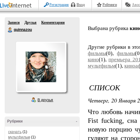
Регистрация
Вход
Рейтинги
Авос
Записи
Друзья
Комментарии
Выбрана рубрика
кин
quinnazou
Другие рубрики в эт
фильмы
(0),
фильмы
(
кино
(1),
премьера 20
мультфильм
(1),
киноа
СПИСОК
Четверг, 20 Января 2
В друзья
Что любовь начи
Fist fucking, с
Рубрики
-
новую порцию чу
скачать
(1)
гуляют на сторо
мультфильм
(1)