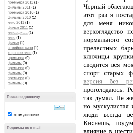
премьера 2011
(1)
Черный облегающ
фильмы 2011
(1)
премьера 2010
(1)
этот раз я пост
фильмы 2010
(1)
для меня нико
кино 2011
(1)
фильм 2011
(1)
верхоглядство 
киноафиша
(1)
кино
(1)
нормального со
фильм
(1)
прелестных бар
семейное кино
(1)
хорошее кино
(1)
ключицы хрупки
премьера
(0)
фильмы
(0)
сводится вся м
премьера
(0)
спорт старых ф
фильмы
(0)
премьера
(0)
версия без ре
фильмы
(0)
проголодаюсь. Р
так думал. Не ж
Поиск по дневнику
-
но мускулистая 
люди всегда в
в этом дневнике
Киснешь, поду
Подписка по e-mail
-
влияние в шести