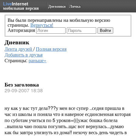
Live
Internet
Дневники
Личка
мобильная версия
Вы были перенаправлены на мобильную версию
страницы.
Вернуться!
Авторизация
Дневник
Лента друзей
/
Полная версия
Добавить в друзья
Страницы:
раньше»
Без заголовка
29-09-2007 18:38
ну как у вас тут дела???у мен все супер ..седня пришла в
час из школы и поняла что я наверное есдинсвенная которая
по суботам учиться по 5 уроков=(((ужас бошка болела
..выпила чаю пошла погулять..щас вот вернулась...думаю
как бы завтра улизнуть из дома!! нехочу весь день чидеть в