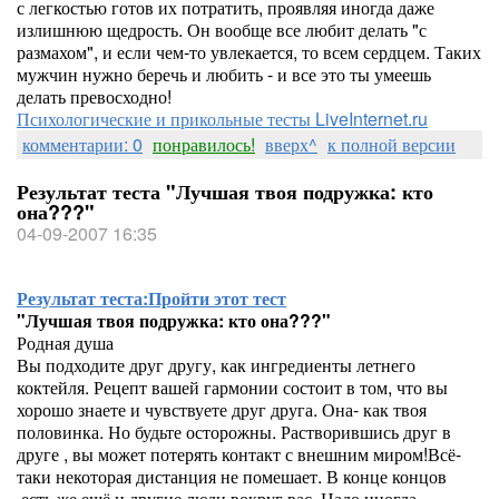
с легкостью готов их потратить, проявляя иногда даже
излишнюю щедрость. Он вообще все любит делать "с
размахом", и если чем-то увлекается, то всем сердцем. Таких
мужчин нужно беречь и любить - и все это ты умеешь
делать превосходно!
Психологические и прикольные тесты LiveInternet.ru
комментарии: 0
понравилось!
вверх^
к полной версии
Результат теста "Лучшая твоя подружка: кто
она???"
04-09-2007 16:35
Результат теста:
Пройти этот тест
"Лучшая твоя подружка: кто она???"
Родная душа
Вы подходите друг другу, как ингредиенты летнего
коктейля. Рецепт вашей гармонии состоит в том, что вы
хорошо знаете и чувствуете друг друга. Она- как твоя
половинка. Но будьте осторожны. Растворившись друг в
друге , вы может потерять контакт с внешним миром!Всё-
таки некоторая дистанция не помешает. В конце концов
,есть же ещё и другие люди вокруг вас. Надо иногда