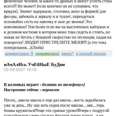
физически человек за каких-то драных 5 минут успеть стока
всего!!! Не может! (если конечно он не супермен, что
врядли). Значит задержали, столовка, вниз за формой для
физ-ры, забежать к зеркалу и в туалет, переодеться
испокойно сесть на лавочку в зале до звонка! Это
невозможно! Тем более если вы на высоченных каблуках и
в деловом костюме в котором моно тока сидеть и стоять, но
никак не бегать с бешаной скоростью по лесницам, падая на
поворотах! ЛЮДИ!! ПРИСТРЕЛИТЕ МЕНЯ!!! (а это тока
понедельник...)(Люба)
комментарии: 5
понравилось!
вверх^
к полной версии
нАчАлИсь УчЕбНыЕ БуДни
03-09-2007 16:16
В колонках играет -
болтаю по телефону=)
Настроение сейчас -
нормалек
Писец...школа школа и еще раз школа...жесть задалбалась
уже за день...Ну лан хоть седня после школы....мм....терь
бошка кружиться!!!еще эти сраные уроки!Вчера с подругой
гуляла!чесное слово столько фанатов токио хотель...я не