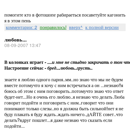
помогите кто в фотошопе рабираеться посаветуйте кагонить
я в этом пень
комментарии: 2
понравилось!
вверх^
к полной версии
любовь...
08-09-2007 13:47
В колонках играет -
....и мне не стыдно закричать о том что
Настроение сейчас -
бред...любовь..грусть..
знаете я люблю одного парня..мм..но знаю что мы не будем
вместе потомучто я хочу с ним встречаться а он ...незнаю!!я
боюсь об этом с ним поговорить..потомучто знаю что ответ
будет-нет...Но я очень его люблю..я незнаю что делать Люба
говорит подойти и поговорить с ним..говорит что они
понимают только слезы..но я должна быть сильной!нет я не
буду плакать я буду ждать..ждать ничего..дАЙТЕ совет..что
делать?вдруг пошлет...я даже незнаю что сказать если
подойти...