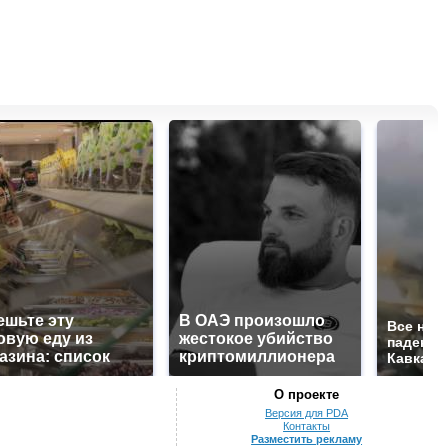
ешьте эту
В ОАЭ произошло
Все нов
овую еду из
жестокое убийство
падению
азина: список
криптомиллионера
Кавказе:
О проекте
Версия для PDA
Контакты
Разместить рекламу