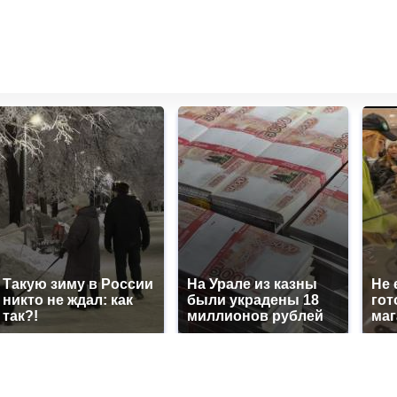
Такую зиму в России
На Урале из казны
Не 
никто не ждал: как
были украдены 18
гот
так?!
миллионов рублей
маг