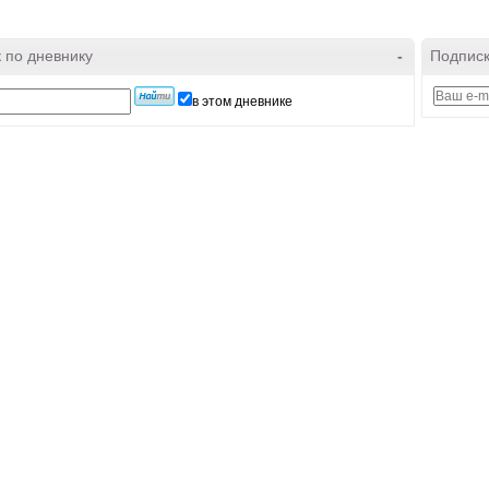
 по дневнику
-
Подписк
в этом дневнике