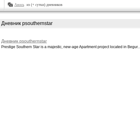
Авось
из (+ сутки) дневников
Дневник psouthernstar
Дневник psouthernstar
Prestige Southern Star is a majestic, new-age Apartment project located in Begur..