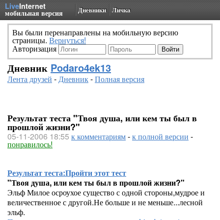
Live
Internet
Дневники
Личка
мобильная версия
Вы были перенаправлены на мобильную версию
страницы.
Вернуться!
Авторизация
Дневник
Podaro4ek13
Лента друзей
-
Дневник
-
Полная версия
Результат теста "Твоя душа, или кем ты был в
прошлой жизни?"
05-11-2006 18:55
к комментариям
-
к полной версии
-
понравилось!
Результат теста:
Пройти этот тест
"Твоя душа, или кем ты был в прошлой жизни?"
Эльф Милое осроухое существо с одной стороны,мудрое и
величественное с другой.Не больше и не меньше...лесной
эльф.