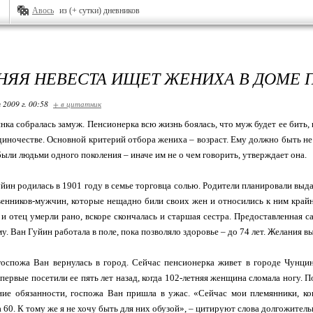
Авось
из (+ сутки) дневников
НЯЯ НЕВЕСТА ИЩЕТ ЖЕНИХА В ДОМЕ 
 2009 г. 00:58
+ в цитатник
янка собралась замуж. Пенсионерка всю жизнь боялась, что муж будет ее бить, 
диночестве. Основной критерий отбора жениха – возраст. Ему должно быть не
ыли людьми одного поколения – иначе им не о чем говорить, утверждает она.
йин родилась в 1901 году в семье торговца солью. Родители планировали выда
енников-мужчин, которые нещадно били своих жен и относились к ним крайн
ь и отец умерли рано, вскоре скончалась и старшая сестра. Предоставленная 
. Ван Гуйин работала в поле, пока позволяло здоровье – до 74 лет. Желания вы
госпожа Ван вернулась в город. Сейчас пенсионерка живет в городе Чунци
первые посетили ее пять лет назад, когда 102-летняя женщина сломала ногу. 
ие обязанности, госпожа Ван пришла в ужас. «Сейчас мои племянники, кон
 60. К тому же я не хочу быть для них обузой», – цитируют слова долгожите