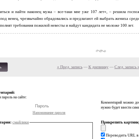
иться и найти наконец мужа – все-таки мне уже 107 лет», – решила госпо
под венец, чрезвычайно обрадовались и предлагают ей выбрать жениха сред
полнят требования пожилой невесты и найдут кандидата не моложе 100 лет.
« Пред. запись
—
К дневнику
—
След. запись 
ь
ентарий:
 пароль на сайте:
Комментарий можно доб
нужно будет ввести сим
Напоминание пароля
тария:
смайлики
Прикрепить картинк
Переводить URL в