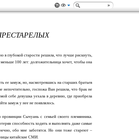
ПРЕСТАРЕЛЫХ
но в глубокой старости решила, что лучше рискнуть,
 меньше 100 лет: долгожительница хочет, чтобы она
ть ее замуж, но, насмотревшись на старших братьев
е непочтительно, госпожа Ван решила, что брак не
самой себе девушка уехала в деревню, где приобрела
йти замуж у нее не появлялось.
н провинции Сычуань с семьей своего племянника.
Потеряв способность ходить и выполнять даже самые
ечно, обо мне заботятся. Но они тоже стареют –
льницы китайские СМИ.