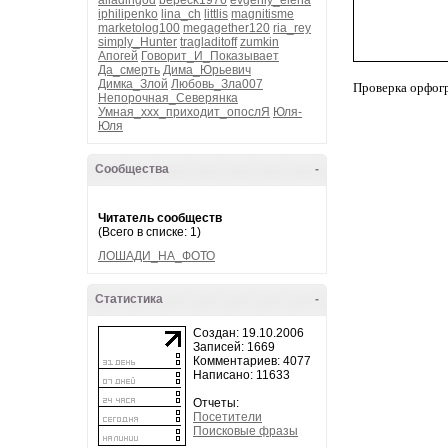
alladingod
bepeck1976
evgeniy_elena
iphilipenko
lina_ch
littlis
magnitisme
marketolog100
megagether120
ria_rey
simply_Hunter
tragladitoff
zumkin
Апогей
Говорит_И_Показывает
Да_смерть
Дима_Юрьевич
Димка_Злой
Любовь_Зла007
Проверка орфог
Непорочная_Северянка
Умная_ххх_приходит_опослЯ
Юля-
Юля
Сообщества
-
Читатель сообществ
(Всего в списке: 1)
ЛОШАДИ_НА_ФОТО
Статистика
-
Создан: 19.10.2006
Записей: 1669
Комментариев: 4077
Написано: 11633
Отчеты:
Посетители
Поисковые фразы