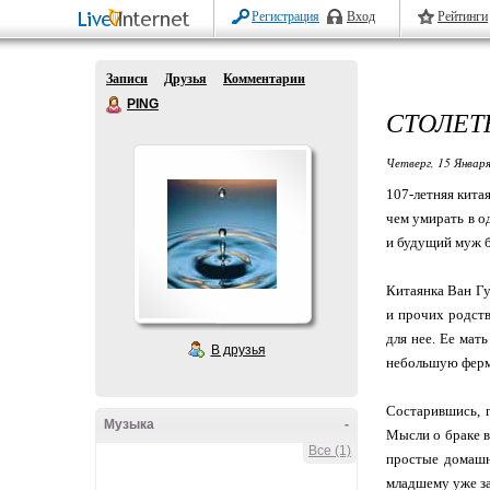
Регистрация
Вход
Рейтинги
Записи
Друзья
Комментарии
PING
СТОЛЕТ
Четверг, 15 Января
107-летняя кита
чем умирать в о
и будущий муж б
Китаянка Ван Гу
и прочих родств
для нее. Ее мат
В друзья
небольшую ферму
Состарившись, 
Музыка
-
Мысли о браке в
Все (1)
простые домашн
младшему уже за