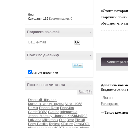
«Стоит потороп
без
старушки пойти 
Слушали: 132
Комментарии: 0
обещают, что вы
Подписка по e-mail
-
Поиск по дневнику
-
Комментироват
в этом дневнике
Постоянные читатели
-
Добавить комм
Введите свое имя и
Все (63)
Главный_Шкипер
Регистрация
Какие_к_черту_шутки
Alisa_1968
DeMitr
Donna-Rosa
Enne4ka
GardeROBA
Glaube
Ialenochka
Текст коммен
Jenna_Mercury_Jamson
KoShMaR93
Luiziana
Mikatronik
OlegBear
Pivskij
Pony-Pastila
Topical
XFuture
ZeroKOOL