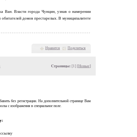
жа Ван. Власти города Чунцин, узнав о намерении
и обитателей домов престарелых. В муниципалитете
Нравится
Поделиться
»
Страницы:
[1] [
Новые
]
авить без регистрации. На дополнительной странице Вам
волы с изображения в специальное поле.
у:
 ссылку