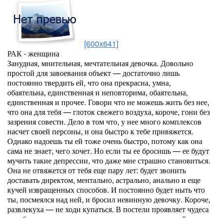
[600x641]
РАК - женщина
Занудная, мнительная, мечтательная девочка. Довольно
простой для завоевания объект — достаточно лишь
постоянно твердить ей, что она прекрасна, умна,
обаятельна, единственная и неповторима, обаятельна,
единственная и прочее. Говори что не можешь жить без нее,
что она для тебя — глоток свежего воздуха, короче, гони без
зазрения совести. Дело в том что, у нее много комплексов
насчет своей персоны, и она быстро к тебе привяжется.
Однако надоешь ты ей тоже очень быстро, потому как она
сама не знает, чего хочет. Но если ты ее бросишь — ее будут
мучить такие депрессии, что даже мне страшно становиться.
Она не отвяжется от тебя еще пару лет: будет звонить
доставать директом, ментально, астрально, анально и еще
кучей извращенных способов. И постоянно будет ныть что
ты, посмеялся над ней, и бросил невинную девочку. Короче,
развлекуха — не ходи купаться. В постели проявляет чудеса