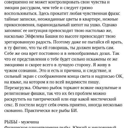
совершенно не может контролировать свои чувства и
эмоции рассудком, чем тебе и следует грязно
воспользоваться. Здесь прокатит любая чувственная фраза:
тайные записки, неожиданные цветы в квартире, нежные
прикосновения, параноидальный шепот на ушко. Однако
запомни: ее интуиция превосходит твою настолько же,
насколько Эйфелева Башня по высоте превосходит твою
эрегированную радость. Поэтому даже не пытайся ей врать,
в ту фигню, что ты ей говоришь, ты должен верить сам.
Себе же она врет постоянно и в невообразимых дозах. Так
что ее представления о тебе будет сильно искажены ее же
эмоциями и скорее всего в лучшую сторону. Я живу в
чужом сознании. Это и есть и причина, и следствие, и
сильный экран с соображением конца света и надписью ОК,
на языке, на котором я по всей видимости пишу.
Перезагрузка. Обычно рыбок торкают всякие оккультные и
религиозные фишки, так что их без проблем можно
раскрутить на тантрический или еще какой мистический
секс. В постели ведут себя очень приятно, иногда несколько
скованно. Практически все рыбы БИ.
РЫБЫ - мужчина
Физическое олицетворение рыбы. Юркий и неуловимый.