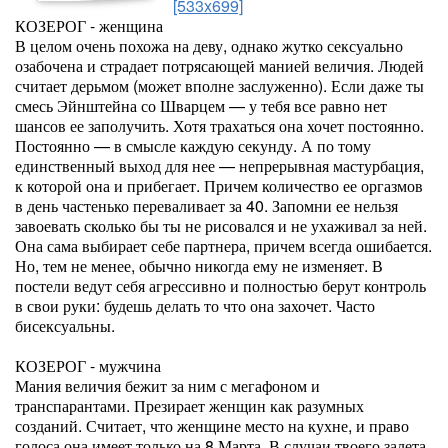
[533x699]
КОЗЕРОГ - женщина
В целом очень похожа на деву, однако жутко сексуально
озабочена и страдает потрясающей манией величия. Людей
считает дерьмом (может вполне заслуженно). Если даже ты
смесь Эйнштейна со Шварцем — у тебя все равно нет
шансов ее заполучить. Хотя трахаться она хочет постоянно.
Постоянно — в смысле каждую секунду. А по тому
единственный выход для нее — непрерывная мастурбация,
к которой она и прибегает. Причем количество ее оргазмов
в день частенько переваливает за 40. Запомни ее нельзя
завоевать сколько бы ты не рисовался и не ухаживал за ней.
Она сама выбирает себе партнера, причем всегда ошибается.
Но, тем не менее, обычно никогда ему не изменяет. В
постели ведут себя агрессивно и полностью берут контроль
в свои руки: будешь делать то что она захочет. Часто
бисексуальны.
КОЗЕРОГ - мужчина
Мания величия бежит за ним с мегафоном и
транспарантами. Презирает женщин как разумных
созданий. Считает, что женщине место на кухне, и право
голоса она имеет только на 8 Марта. В случаи твоего залета