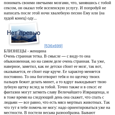
понимать своими овечьими мозгами, что, занявшись с тобой
сексом, он оказал тебе вселенскую услугу. И попробуй не
написать после этой ночи хвалебную песню Ему или (на
худой конец) оду...
[536x699]
БЛИЗНЕЦЫ - женщина
Очень странная тетка. В смысле — с виду-то она
обыкновенная, но на самом деле очень странная. Ты уже,
наверное, заметил, как не детски сбоит ее мозг, так вот,
оказывается, ее сбоит еще круче. Ее характер меняется
постоянно. То она боготворит тебя и по щелчку твоих
пальцев бежит делать минет, а то вдруг выкидывает твою
зубную щетку вслед за тобой. Точно также и в сексе: ее
фантазии могут затмить славу Величайшего Извращенца, и
в тоже время на следующий день она скажет, что спать с
людьми — все равно, что есть мясо мертвых животных. Так
что тут я тебе помочь не могу: надо ориентироваться уже на
местности. В постели весьма разнообразна. Бывают