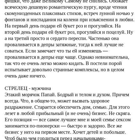
фишки, что даже Великому Самому не снились. Обожает
всяческую дешевую романтическую пургу, вроде чтения
скомунизденных плаксивых стихов, встреч лунной ночью у
фонтанов и ниспадания на колени при изъяснении в любви.
На первый день подари ей букет роз и прогуляйся. На
второй день подари ей букет роз, прогуляйся и поцелуй. Ну
а на третий просто и сердито переспи. Частенько она
проваливается в депры затяжные, тогда к ней лучше не
соваться. Если замечает что ты ей изменяешь —
проваливается в депры еще чаще. Однако невнимательна,
так что ее очень легко можно кидать. В постели порой
испытывает довольно странные комплексы, но в целом
очень даже ничего.
СТРЕЛЕЦ - мужчина
Этакий морячок Папай. Бодрый и телом и духом. Причем
всегда. Что, в общем-то, может вызвать здоровое
раздражение. Старается обеспечить дом, семью. Для этого
лезет в любой прибыльный (и не очень) бизнес. Не скряга.
Его позиция — все самое лучшее мне и моей семье сексом
занимается по-пионерски — быстро и задорно. Все же
бизнес у него на первом месте. Хочет детей и побольше.
Чтоб было чем гордиться перед начальниками-