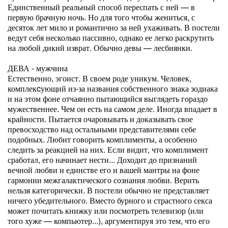
Единственный реальный способ переспать с ней — в
первую брачную ночь. Но для того чтобы жениться, с
десяток лет мило и романтично за ней ухаживать. В постели
ведут себя несколько пассивно, однако ее легко раскрутить
на любой дикий изврат. Обычно девы — лесбиянки.
ДЕВА - мужчина
Естественно, эгоист. В своем роде уникум. Человек,
комплекcующий из-за названия собственного знака зодиака
и на этом фоне отчаянно пытающийся выглядеть гораздо
мужественнее. Чем он есть на самом деле. Иногда впадает в
крайности. Пытается очаровывать и доказывать свое
превосходство над остальными представителями себе
подобных. Любит говорить комплименты, а особенно
следить за реакцией на них. Если видит, что комплимент
сработал, его начинает нести... Доходит до признаний
вечной любви и единстве его и вашей мантры на фоне
гармонии межгалактического сознания любви. Верить
нельзя категорически. В постели обычно не представляет
ничего убедительного. Вместо бурного и страстного секса
может почитать книжку или посмотреть телевизор (или
того хуже — компьютер...), аргументируя это тем, что его