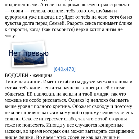
подчиненными. А если ты нарожаешь ему отряд стрельчат
— сорви — голова, осыплет тебя золотом, шубами и
курортами уже никогда не уйдет от тебя на лево, хотя бы из
чувства долга перед Семьей. Радость секса понимает ближе
к старости, когда (как говорится) верхи хотят а низы не
могут
[640x478]
ВОДОЛЕЙ - женщина
Типичная хиппи. Имеет гигабайты друзей мужского пола и
тут же тебя кинет, если ты начнешь запрещать ей с ними
общаться. Ей наплевать на деньги и твой имидж, так что
можешь не особо рисоваться. Однако iq неплохо бы иметь
выше уровня полного кретина. Обожает свободу и поэтому
не хочет привязываться к кому-либо одному человеку очень
сильно. Секс ее интересует слабо, так что с этой стороны
тоже не подъехать. Иногда у нее случаются конкретные
заскоки, во время которых она может вытворять совершенно
дикие фишки. Во время этих сбоев ее как раз лучше и