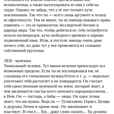
великолепная, а также вытатуировать ее имя у себя на
груди. Однако, не забудь, что у ее ног ползает куча
поклонников. Так что ты — всего лишь аргумент в пользу
ее офигенности. Тем не менее, ты не имеешь никакого права
изменять — это ее привилегия, бессмертной богини и
царицы мира. Так что, чтобы добиться ее, тебе потребуется
нехило космокредов, куча свободного времени и хорошо
подвешенный язык. Итак, в постели львицы очень даже
ничего себе, но даже тут у нее проявляется их сознание
собственной крутизны.
ЛЕВ - мужчина
Уникальный человек. Тут мания величия превосходит все
возможные пределы. Если ты не восхищаешься им, не
слушаешь его гениальную музыку/cтихи и т. д. — морально
уничтожит тебя растопчет и не поморщится. Он считает
себя единственным мужчиной на земле, который знает, в
чем заключается счастье всего женского народонаселения...
в Нем. Он — пастырь, а бабы — овцы. Он один лучше
знает, что им нужно. Ведь он — Тутанхамон, Геракл, Цезарь
и дедушка Ленин в одном лице. Он завоевывает и
властвует. В сексе.... Хм... даже слово сказать... Ты должна