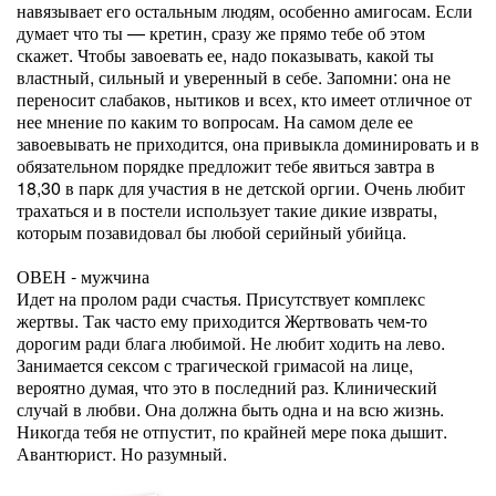
навязывает его остальным людям, особенно амигосам. Если
думает что ты — кретин, сразу же прямо тебе об этом
скажет. Чтобы завоевать ее, надо показывать, какой ты
властный, сильный и уверенный в себе. Запомни: она не
переносит слабаков, нытиков и всех, кто имеет отличное от
нее мнение по каким то вопросам. На самом деле ее
завоевывать не приходится, она привыкла доминировать и в
обязательном порядке предложит тебе явиться завтра в
18,30 в парк для участия в не детской оргии. Очень любит
трахаться и в постели использует такие дикие извраты,
которым позавидовал бы любой серийный убийца.
ОВЕН - мужчина
Идет на пролом ради счастья. Присутствует комплекс
жертвы. Так часто ему приходится Жертвовать чем-то
дорогим ради блага любимой. Не любит ходить на лево.
Занимается сексом с трагической гримасой на лице,
вероятно думая, что это в последний раз. Клинический
случай в любви. Она должна быть одна и на всю жизнь.
Никогда тебя не отпустит, по крайней мере пока дышит.
Авантюрист. Но разумный.