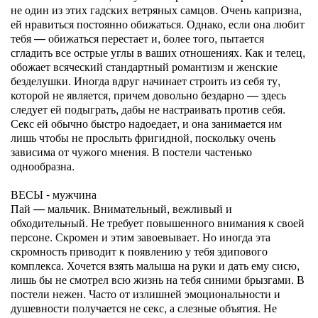
не один из этих гадских ветряных самцов. Очень капризна,
ей нравиться постоянно обижаться. Однако, если она любит
тебя — обижаться перестает и, более того, пытается
сгладить все острые углы в ваших отношениях. Как и телец,
обожает всяческий стандартный романтизм и женские
безделушки. Иногда вдруг начинает строить из себя ту,
которой не является, причем довольно бездарно — здесь
следует ей подыграть, дабы не настраивать против себя.
Секс ей обычно быстро надоедает, и она занимается им
лишь чтобы не прослыть фригидной, поскольку очень
зависима от чужого мнения. В постели частенько
однообразна.
ВЕСЫ - мужчина
Пай — мальчик. Внимательный, вежливый и
обходительный. Не требует повышенного внимания к своей
персоне. Скромен и этим завоевывает. Но иногда эта
скромность приводит к появлению у тебя эдипового
комплекса. Хочется взять малыша на руки и дать ему сисю,
лишь бы не смотрел всю жизнь на тебя синими брызгами. В
постели нежен. Часто от излишней эмоциональности и
душевности получается не секс, а слезные объятия. Не