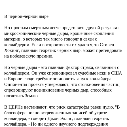
В черной-черной дыре
Но простым смертным легче представить другой результат -
микроскопические черные дыры, крошечные скопления
материи, о которых так много говорят в связи с
коллайдером. Если воспроизвести их удастся, то Стивен
Хокинг, главный теоретик черных дыр, может претендовать
на нобелевскую премию.
Но черные дыры - это главный фактор страха, связанный с
коллайдером. Он уже спровоцировал судебные иски в США
и Европе: люди требуют остановить запуск коллайдера.
Оппоненты проекта утверждают, что столкновения частиц
спровоцируют возникновение черных дыр, способных
поглотить Землю.
В ЦЕРНе настаивают, что риск катастрофы равен нулю. "В
блогосфере полно встревоженных записей об угрозе
коллайдера, - говорит Джон Эллис, главный теоретик
коллайдера. - Но ни одного научного подтверждения