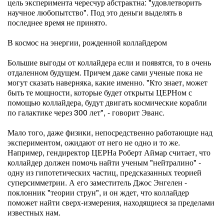
цель эксперимента чересчур абстрактна: "удовлетворить
научное любопытство". Под это деньги выделять в
последнее время не принято.
В космос на энергии, рожденной коллайдером
Большие выгоды от коллайдера если и появятся, то в очень
отдаленном будущем. Причем даже сами ученые пока не
могут сказать наверняка, какие именно. "Кто знает, может
быть те мощности, которые будет открыты ЦЕРНом с
помощью коллайдера, будут двигать космические корабли
по галактике через 300 лет", - говорит Эванс.
Мало того, даже физики, непосредственно работающие над
экспериментом, ожидают от него не одно и то же.
Например, гендиректор ЦЕРНа Роберт Аймар считает, что
коллайдер должен помочь найти ученым "нейтралино" -
одну из гипотетических частиц, предсказанных теорией
суперсимметрии. А его заместитель Джос Энгелен -
поклонник "теории струн", и он ждет, что коллайдер
поможет найти сверх-измерения, находящиеся за пределами
известных нам.