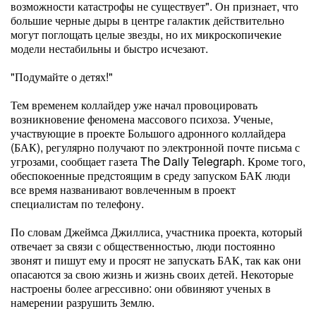
возможности катастрофы не существует". Он признает, что
большие черные дыры в центре галактик действительно
могут поглощать целые звезды, но их микроскопичекие
модели нестабильны и быстро исчезают.
"Подумайте о детях!"
Тем временем коллайдер уже начал провоцировать
возникновение феномена массового психоза. Ученые,
участвующие в проекте Большого адронного коллайдера
(БАК), регулярно получают по электронной почте письма с
угрозами, сообщает газета The Daily Telegraph. Кроме того,
обеспокоенные предстоящим в среду запуском БАК люди
все время названивают вовлеченным в проект
специалистам по телефону.
По словам Джеймса Джиллиса, участника проекта, который
отвечает за связи с общественностью, люди постоянно
звонят и пишут ему и просят не запускать БАК, так как они
опасаются за свою жизнь и жизнь своих детей. Некоторые
настроены более агрессивно: они обвиняют ученых в
намерении разрушить Землю.