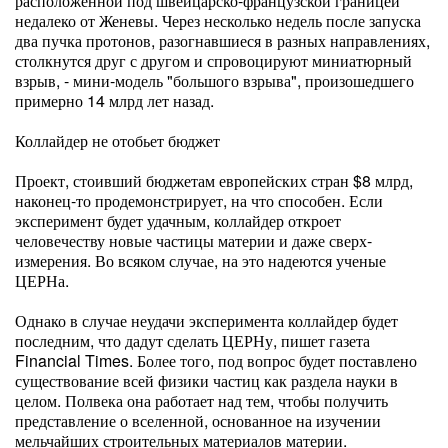
расположенной под швейцарско-французской границей
недалеко от Женевы. Через несколько недель после запуска
два пучка протонов, разогнавшиеся в разных направлениях,
столкнутся друг с другом и спровоцируют миниатюрный
взрыв, - мини-модель "большого взрыва", произошедшего
примерно 14 млрд лет назад.
Коллайдер не отобьет бюджет
Проект, стоивший бюджетам европейских стран $8 млрд,
наконец-то продемонстрирует, на что способен. Если
эксперимент будет удачным, коллайдер откроет
человечеству новые частицы материи и даже сверх-
измерения. Во всяком случае, на это надеются ученые
ЦЕРНа.
Однако в случае неудачи эксперимента коллайдер будет
последним, что дадут сделать ЦЕРНу, пишет газета
Financial Times. Более того, под вопрос будет поставлено
существование всей физики частиц как раздела науки в
целом. Полвека она работает над тем, чтобы получить
представление о вселенной, основанное на изучении
мельчайших строительных материалов материи.