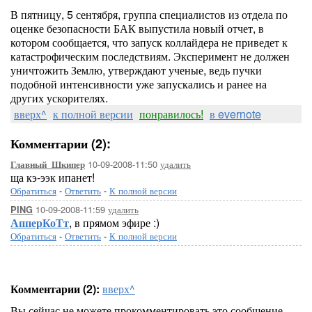
В пятницу, 5 сентября, группа специалистов из отдела по
оценке безопасности БАК выпустила новый отчет, в
котором сообщается, что запуск коллайдера не приведет к
катастрофическим последствиям. Эксперимент не должен
уничтожить Землю, утверждают ученые, ведь пучки
подобной интенсивности уже запускались и ранее на
других ускорителях.
вверх^
к полной версии
понравилось!
в evernote
Комментарии (2):
10-09-2008-11:50
удалить
Главный_Шкипер
ща кэ-ээк ипанет!
Обратиться
-
Ответить
-
К полной версии
10-09-2008-11:59
удалить
PING
АпперКоТт
, в прямом эфире :)
Обратиться
-
Ответить
-
К полной версии
Комментарии (2):
вверх^
Вы сейчас не можете прокомментировать это сообщение.