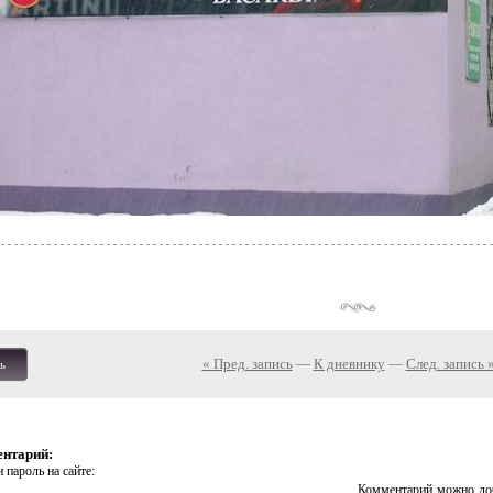
« Пред. запись
—
К дневнику
—
След. запись 
ь
ентарий:
 пароль на сайте:
Комментарий можно доб