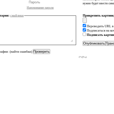
нужно будет ввести сим
Напоминание пароля
тария:
смайлики
Прикрепить картинк
Переводить URL в
Подписаться на к
Подписать карти
рафии: (найти ошибки)