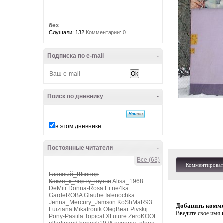
без
Слушали: 132
Комментарии: 0
Подписка по e-mail
-
Поиск по дневнику
-
в этом дневнике
Постоянные читатели
-
Все (63)
Комментироват
Главный_Шкипер
Какие_к_черту_шутки
Alisa_1968
DeMitr
Donna-Rosa
Enne4ka
GardeROBA
Glaube
Ialenochka
Jenna_Mercury_Jamson
KoShMaR93
Добавить комм
Luiziana
Mikatronik
OlegBear
Pivskij
Введите свое имя и
Pony-Pastila
Topical
XFuture
ZeroKOOL