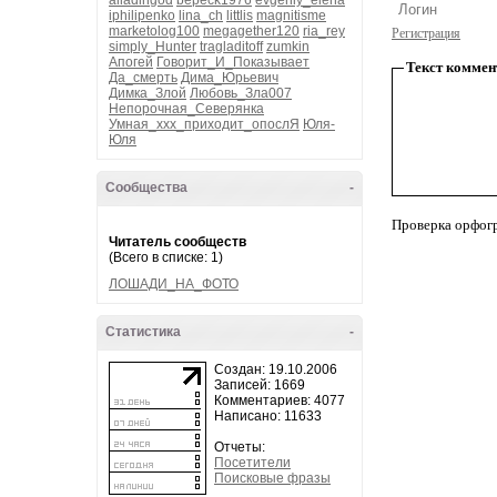
alladingod
bepeck1976
evgeniy_elena
iphilipenko
lina_ch
littlis
magnitisme
marketolog100
megagether120
ria_rey
Регистрация
simply_Hunter
tragladitoff
zumkin
Апогей
Говорит_И_Показывает
Текст коммен
Да_смерть
Дима_Юрьевич
Димка_Злой
Любовь_Зла007
Непорочная_Северянка
Умная_ххх_приходит_опослЯ
Юля-
Юля
Сообщества
-
Проверка орфог
Читатель сообществ
(Всего в списке: 1)
ЛОШАДИ_НА_ФОТО
Статистика
-
Создан: 19.10.2006
Записей: 1669
Комментариев: 4077
Написано: 11633
Отчеты:
Посетители
Поисковые фразы