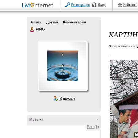
Регистрация
Вход
Рейтинги
Записи
Друзья
Комментарии
PING
КАРТИН
Воскресенье, 27 Ап
.
В друзья
Музыка
-
Все (1)