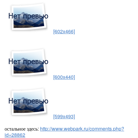
[602x466]
[600x440]
[599x493]
остальное здесь:
http://www.webpark.ru/comments.php?
id=28862