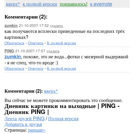
вверх^
к полной версии
понравилось!
в evernote
Комментарии (2):
21-10-2007-17:52
удалить
zumkin
как получаются всплески приведенные на последних трёх
картинках?
Обратиться
-
Ответить
-
К полной версии
21-10-2007-17:57
удалить
PING
zumkin
, похоже, это не вода...фотки с мизерной выдержкой
- я не спец, что-то вроде :)
Обратиться
-
Ответить
-
К полной версии
Комментарии (2):
вверх^
Вы сейчас не можете прокомментировать это сообщение.
Дневник картинки на выходные | PING -
Дневник PING |
Лента друзей PING
/
Полная версия
Добавить в друзья
Страницы:
раньше»