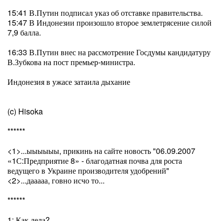
15:41 В.Путин подписал указ об отставке правительства.
15:47 В Индонезии произошло второе землетрясение силой
7,9 балла.
16:33 В.Путин внес на рассмотрение Госдумы кандидатуру
В.Зубкова на пост премьер-министра.
Индонезия в ужасе затаила дыхание
(c) Hisoka
******
<1>...ыыыыыы, прикинь на сайте новость "06.09.2007
«1С:Предприятие 8» - благодатная почва для роста
ведущего в Украине производителя удобрений"
<2>...дааааа, говно исчо то...
******
1: Как дела?