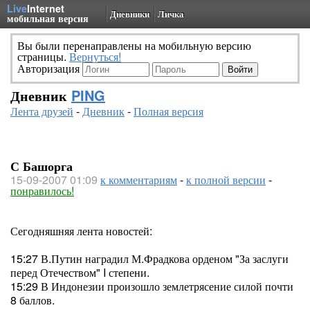
Live
Internet
Дневники
Личка
мобильная версия
Вы были перенаправлены на мобильную версию
страницы.
Вернуться!
Авторизация
Дневник
PING
Лента друзей
-
Дневник
-
Полная версия
С Башорга
15-09-2007 01:09
к комментариям
-
к полной версии
-
понравилось!
Сегодняшняя лента новостей:
15:27 В.Путин наградил М.Фрадкова орденом "За заслуги
перед Отечеством" I степени.
15:29 В Индонезии произошло землетрясение силой почти
8 баллов.