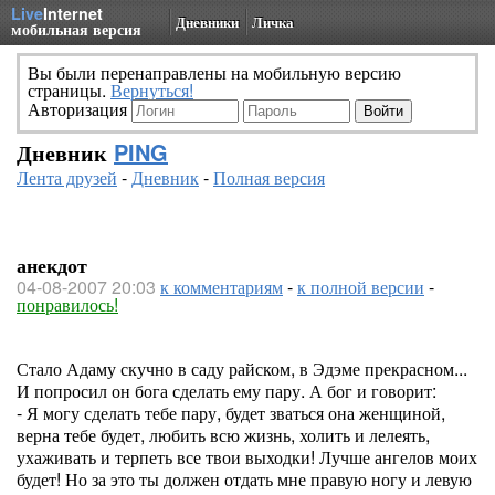
Live
Internet
Дневники
Личка
мобильная версия
Вы были перенаправлены на мобильную версию
страницы.
Вернуться!
Авторизация
Дневник
PING
Лента друзей
-
Дневник
-
Полная версия
анекдот
04-08-2007 20:03
к комментариям
-
к полной версии
-
понравилось!
Стало Адаму скучно в саду райском, в Эдэме прекрасном...
И попросил он бога сделать ему пару. А бог и говорит:
- Я могу сделать тебе пару, будет зваться она женщиной,
верна тебе будет, любить всю жизнь, холить и лелеять,
ухаживать и терпеть все твои выходки! Лучше ангелов моих
будет! Но за это ты должен отдать мне правую ногу и левую