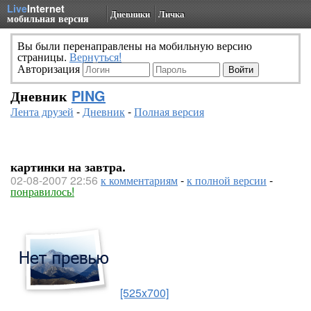
Live
Internet
Дневники
Личка
мобильная версия
Вы были перенаправлены на мобильную версию
страницы.
Вернуться!
Авторизация
Дневник
PING
Лента друзей
-
Дневник
-
Полная версия
картинки на завтра.
02-08-2007 22:56
к комментариям
-
к полной версии
-
понравилось!
[525x700]