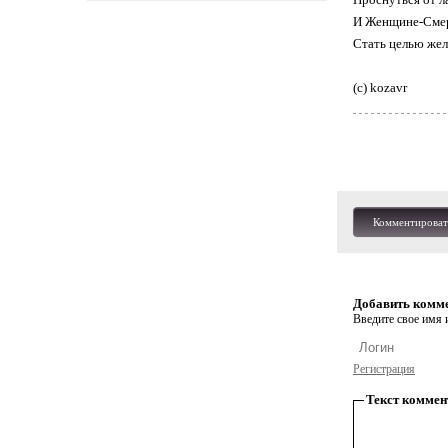
И Женщине-Смер
Стать целью же
(с) kozavr
Комментироват
Добавить комм
Введите свое имя и
Регистрация
Текст коммен