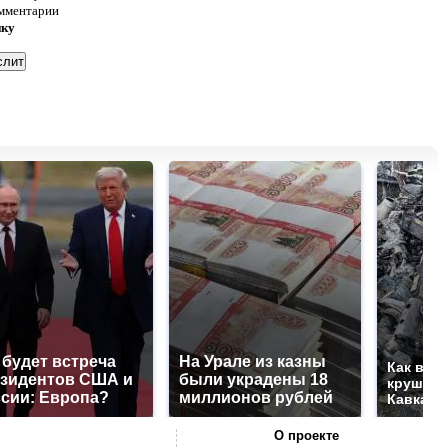
омментарии
нку
 будет встреча
На Урале из казны
Как выг
зидентов США и
были украдены 18
крушени
сии: Европа?
миллионов рублей
Кавказе
О проекте