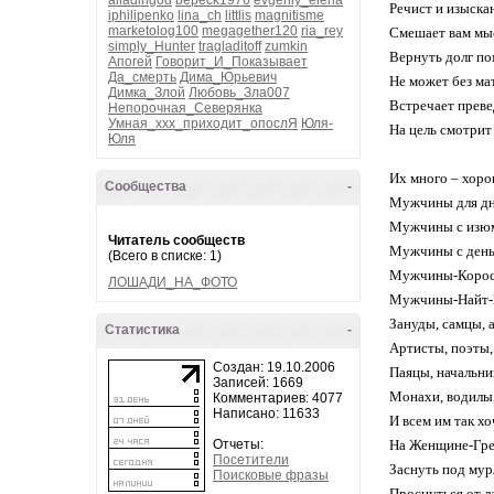
alladingod
bepeck1976
evgeniy_elena
Речист и изыск
iphilipenko
lina_ch
littlis
magnitisme
marketolog100
megagether120
ria_rey
Смешает вам мы
simply_Hunter
tragladitoff
zumkin
Вернуть долг п
Апогей
Говорит_И_Показывает
Да_смерть
Дима_Юрьевич
Не может без м
Димка_Злой
Любовь_Зла007
Встречает прев
Непорочная_Северянка
Умная_ххх_приходит_опослЯ
Юля-
На цель смотри
Юля
Их много – хоро
Сообщества
-
Мужчины для дн
Мужчины с изюм
Читатель сообществ
Мужчины с день
(Всего в списке: 1)
Мужчины-Корос
ЛОШАДИ_НА_ФОТО
Мужчины-Найт-К
Зануды, самцы, 
Статистика
-
Артисты, поэты,
Создан: 19.10.2006
Паяцы, начальни
Записей: 1669
Монахи, водилы,
Комментариев: 4077
Написано: 11633
И всем им так х
Отчеты:
На Женщине-Грел
Посетители
Заснуть под му
Поисковые фразы
Проснуться от 