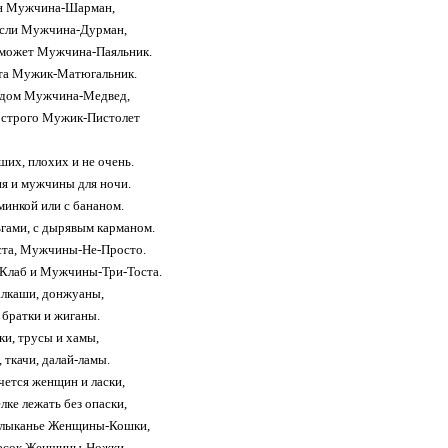
ан Мужчина-Шарман,
сли Мужчина-Дурман,
оможет Мужчина-Паяльник.
ата Мужик-Матюгальник.
едом Мужчина-Медвед,
т строго Мужик-Пистолет
ших, плохих и не очень.
я и мужчины для ночи.
инкой или с бананом.
гами, с дырявым карманом.
та, Мужчины-Не-Просто.
лаб и Мужчины-Три-Тоста.
алкаши, донжуаны,
 братки и жиганы.
ки, трусы и хамы,
 ткачи, далай-ламы.
очется женщин и ласки,
ке лежать без опаски,
рлыканье Женщины-Кошки,
ласок Женщины-Ножки.