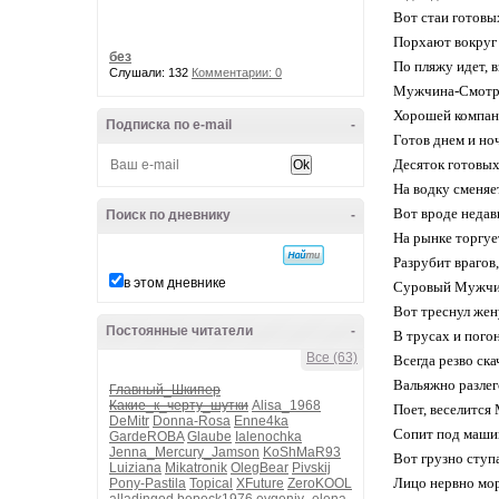
Вот стаи готовы
Порхают вокруг
без
По пляжу идет, 
Слушали: 132
Комментарии: 0
Мужчина-Смотр
Хорошей компан
Подписка по e-mail
-
Готов днем и н
Десяток готовых
На водку сменя
Вот вроде недав
Поиск по дневнику
-
На рынке торгу
Разрубит врагов,
в этом дневнике
Суровый Мужчи
Вот треснул жен
Постоянные читатели
-
В трусах и пог
Все (63)
Всегда резво ск
Вальяжно разлег
Главный_Шкипер
Какие_к_черту_шутки
Alisa_1968
Поет, веселитс
DeMitr
Donna-Rosa
Enne4ka
Сопит под маши
GardeROBA
Glaube
Ialenochka
Jenna_Mercury_Jamson
KoShMaR93
Вот грузно ступ
Luiziana
Mikatronik
OlegBear
Pivskij
Лицо нервно мо
Pony-Pastila
Topical
XFuture
ZeroKOOL