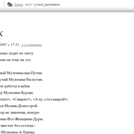
Авось
из (+ сутки) дневников
К
2007 г. 17:21
+ в цитатник
ые ходят по свету.
ова на тему на эту.
мый Мужчина-как-Путин.
вучий Мужчина-Распутин.
ле работы в кабак
гр Мужчина-Бурлак.
ать!», «Смирно!», «А ну, стол накрой!».
лся Мужик-Домострой.
ор не закончив, понуро
чины-Все-Женщины-Дуры.
зместит без остатка -
е-Мужчина-А-Тряпка.