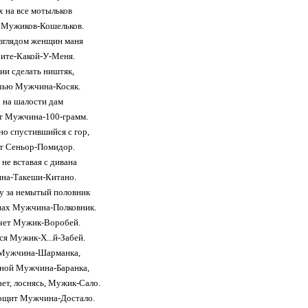
х на все мотыльков
 Мужиков-Кошельков.
взглядом женщин маня
ите-Какой-У-Меня.
ии сделать ништяк,
очью Мужчина-Косяк.
 на шалости дам
ет Мужчина-100-грамм.
но спустившийся с гор,
ет Сеньор-Помидор.
 не вставая с дивана
на-Такеши-Китано.
у за немытый половник
онах Мужчина-Полковник.
ачет Мужик-Воробей.
ся Мужик-Х...й-Забей.
я Мужчина-Шарманка,
ной Мужчина-Баранка,
ает, лоснясь, Мужик-Cало.
рщит Мужчина-Достало.