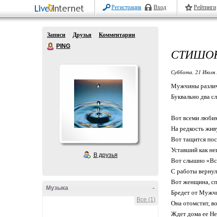
Регистрация
Вход
Рейтинги
Записи
Друзья
Комментарии
PING
СТИШО
Суббота, 21 Июля 
Мужчины различн
Буквально два сл
Вот всеми люби
На редкость жи
Вот тащится пос
Уставший как не
В друзья
Вот слышно «Вст
С работы верну
Вот женщина, сп
Музыка
-
Бредет от Муж
Все (1)
Она отомстит, во
Ждет дома ее Н