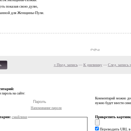
ть показав свою дулю,
ланной для Женщины-Пули.
« Пред. запись
—
К дневнику
—
След. запись 
ь
ентарий:
 пароль на сайте:
Комментарий можно доб
нужно будет ввести сим
Напоминание пароля
тария:
смайлики
Прикрепить картинк
Переводить URL в