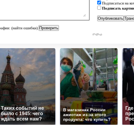
Подписаться на к
Подписать карти
рафии: (найти ошибки)
Таких событий не
Где
В магазинах России
было с 1945: чего
пре
ажиотаж из-за этого
ждать всем нам?
Рос
продукта: что купить?