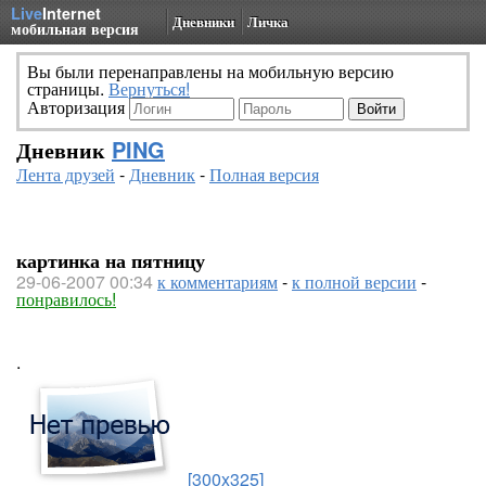
Live
Internet
Дневники
Личка
мобильная версия
Вы были перенаправлены на мобильную версию
страницы.
Вернуться!
Авторизация
Дневник
PING
Лента друзей
-
Дневник
-
Полная версия
картинка на пятницу
29-06-2007 00:34
к комментариям
-
к полной версии
-
понравилось!
.
[300x325]