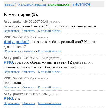
вверх^
к полной версии
понравилось!
в evernote
Комментарии (5):
29-06-2007-00:41
удалить
Andy_grakoff
пятница?..точно!..но вот ХЗ про пиво..что-тоне хочется..
Обратиться
-
Ответить
-
К полной версии
29-06-2007-00:42
удалить
PING
Andy_grakoff
, а что желает благородный дон? Коньяк-
джин-виски?
Обратиться
-
Ответить
-
К полной версии
29-06-2007-00:46
удалить
Andy_grakoff
PING
, трезвого образа жизни..я за эти 12 дней выпил
столько пива,сколько за 3 месяца не выпивал..=)
Обратиться
-
Ответить
-
К полной версии
29-06-2007-00:49
удалить
PING
похвально...
Обратиться
-
Ответить
-
К полной версии
29-06-2007-00:52
удалить
Andy_grakoff
PING
, спс!
Обратиться
-
Ответить
-
К полной версии