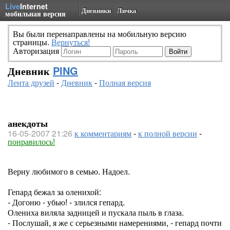
Live
Internet
Дневники
Личка
мобильная версия
Вы были перенаправлены на мобильную версию
страницы.
Вернуться!
Авторизация
Дневник
PING
Лента друзей
-
Дневник
-
Полная версия
анекдоты
16-05-2007 21:26
к комментариям
-
к полной версии
-
понравилось!
Верну любимого в семью. Надоел.
Гепард бежал за оленихой:
- Догоню - убью! - злился гепард.
Олениха виляла задницей и пускала пыль в глаза.
- Послушай, я же с серьезными намерениями, - гепард почти