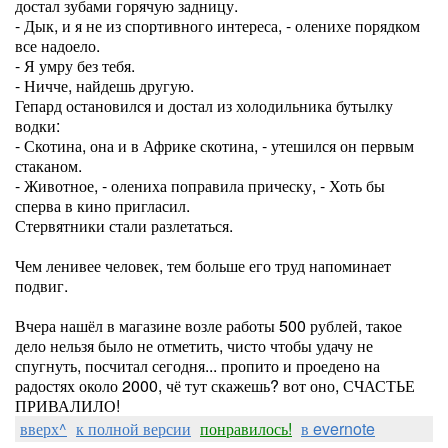
достал зубами горячую задницу.
- Дык, и я не из спортивного интереса, - оленихе порядком
все надоело.
- Я умру без тебя.
- Ничче, найдешь другую.
Гепард остановился и достал из холодильника бутылку
водки:
- Скотина, она и в Африке скотина, - утешился он первым
стаканом.
- Животное, - олениха поправила прическу, - Хоть бы
сперва в кино пригласил.
Стервятники стали разлетаться.
Чем ленивее человек, тем больше его труд напоминает
подвиг.
Вчера нашёл в магазине возле работы 500 рублей, такое
дело нельзя было не отметить, чисто чтобы удачу не
спугнуть, посчитал сегодня... пропито и проедено на
радостях около 2000, чё тут скажешь? вот оно, СЧАСТЬЕ
ПРИВАЛИЛО!
вверх^
к полной версии
понравилось!
в evernote