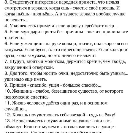
3. Существует интересная народная примета, что нельзя
смотреться в зеркало, когда ешь - счастье своё проешь. И
когда пьёшь - пропьёшь. А в туалете зеркало вообще лучше
не вешать...
4. У кошек есть примета: если дорогу перебежит негр...
5. Если муж дарит цветы без причины - значит, причина все
таки есть.
6. Если у женщины на руке кольцо, значит, она скорее всего
замужем. Если бусы, то это ничего не значит. Если кольцо и
бусы, - она замужем, но это ничего не значит
7. Шуруп, забитый молотком, держится крепче, чем гвоздь,
закрученный отвёрткой.
8. Для того, чтобы носить очки, недостаточно быть умным...
уши надо еще иметь.
9. Пришел - спасибо, ушел - большое спасибо...
10. Женщина - слабое, беззащитное существо, от которого
невозможно спастись.
11. Жизнь человеку даётся один раз, и в основном
случайно...
12. Хочешь почувствовать себя звездой - сядь на ёлку!
13. Не знакомьтесь с мужчинами на улице - они вас
обманут. Если и с мужем вы познакомились на улице -
разводитесь. Он вас наверняка уже обманывает.