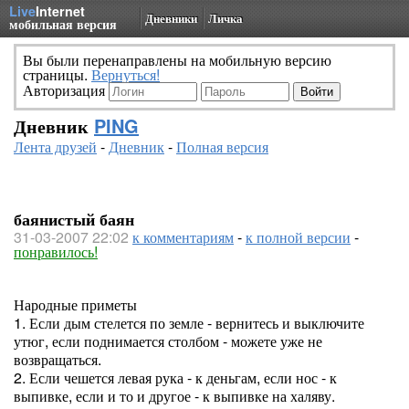
Live
Internet
Дневники
Личка
мобильная версия
Вы были перенаправлены на мобильную версию
страницы.
Вернуться!
Авторизация
Дневник
PING
Лента друзей
-
Дневник
-
Полная версия
баянистый баян
31-03-2007 22:02
к комментариям
-
к полной версии
-
понравилось!
Народные приметы
1. Если дым стелется по земле - вернитесь и выключите
утюг, если поднимается столбом - можете уже не
возвращаться.
2. Если чешется левая рука - к деньгам, если нос - к
выпивке, если и то и другое - к выпивке на халяву.