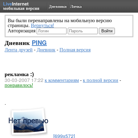
Live
Internet
Дневники
Личка
мобильная версия
Вы были перенаправлены на мобильную версию
страницы.
Вернуться!
Авторизация
Дневник
PING
Лента друзей
-
Дневник
-
Полная версия
рекламка :)
30-03-2007 17:22
к комментариям
-
к полной версии
-
понравилось!
.
[699x572]