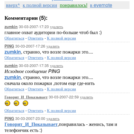
вверх^
к полной версии
понравилось!
в evernote
Комментарии (5):
30-03-2007-17:23
удалить
zumkin
главное охват аудитории по-больше чтоб был :)
Обратиться
-
Ответить
-
К полной версии
30-03-2007-17:26
удалить
PING
zumkin
, странно, что возле пожарки это....
Обратиться
-
Ответить
-
К полной версии
30-03-2007-17:35
удалить
zumkin
Исходное сообщение PING
zumkin
, странно, что возле пожарки это....
сначала около пожарки ,потом еще где-нить
Обратиться
-
Ответить
-
К полной версии
30-03-2007-22:59
удалить
Говорит_И_Показывает
Обратиться
-
Ответить
-
К полной версии
30-03-2007-23:00
удалить
PING
Говорит_И_Показывает
,понравилась - женись, там и
телефончик есть :)