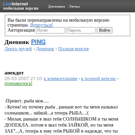
Live
Internet
Дневники
Личка
мобильная версия
Вы были перенаправлены на мобильную версию
страницы.
Вернуться!
Авторизация
Дневник
PING
Лента друзей
-
Дневник
-
Полная версия
анекдот
26-03-2007 21:03
к комментариям
-
к полной версии
-
понравилось!
-Привет, рыба моя.....
- Котик! ну почему рыба , раньше вот ты меня называл
солнышком... зайкой...а теперь РЫБА...:(
- Милая, раньше я звал тебя СОЛНЫШКОМ и ты меня
ДОПЕКЛА, потом я звал тебя ЗАЙКОЙ, но ты меня
ЗАЕ*...А, теперь я зову тебя РЫБОЙ в надежде, что ты