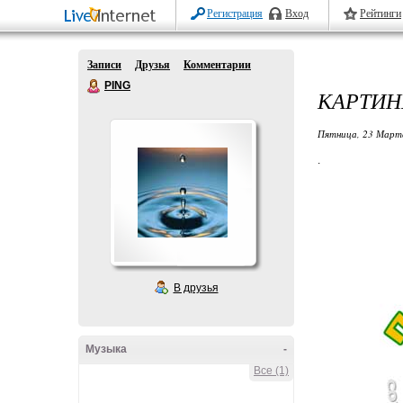
Регистрация
Вход
Рейтинги
Записи
Друзья
Комментарии
PING
КАРТИН
Пятница, 23 Марта
.
В друзья
Музыка
-
Все (1)