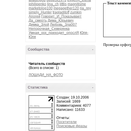
alladingod
bepeck1976
evgeniy_elena
Текст коммен
iphilipenko
lina_ch
littlis
magnitisme
marketolog100
megagether120
ria_rey
simply_Hunter
tragladitoff
zumkin
Апогей
Говорит_И_Показывает
Да_смерть
Дима_Юрьевич
Димка_Злой
Любовь_Зла007
Непорочная_Северянка
Умная_ххх_приходит_опослЯ
Юля-
Юля
Проверка орфог
Сообщества
-
Читатель сообществ
(Всего в списке: 1)
ЛОШАДИ_НА_ФОТО
Статистика
-
Создан: 19.10.2006
Записей: 1669
Комментариев: 4077
Написано: 11633
Отчеты:
Посетители
Поисковые фразы