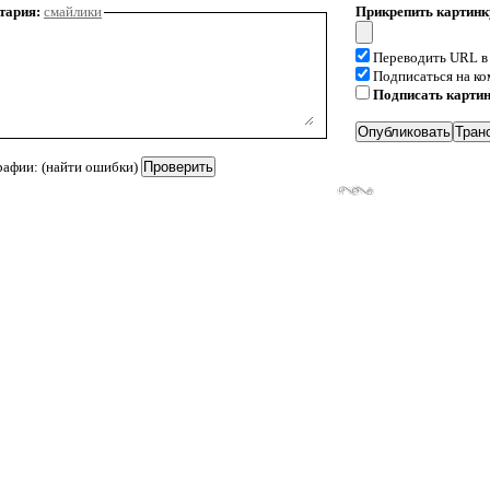
тария:
смайлики
Прикрепить картинк
Переводить URL в
Подписаться на к
Подписать карти
рафии: (найти ошибки)