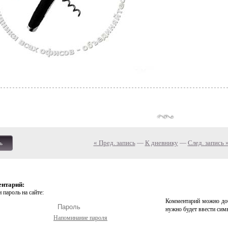
« Пред. запись
—
К дневнику
—
След. запись 
ь
ентарий:
 пароль на сайте:
Комментарий можно доб
нужно будет ввести сим
Напоминание пароля