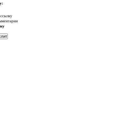
у:
 ссылку
омментарии
нку