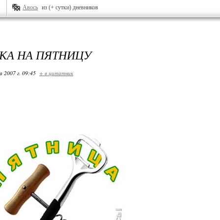
Авось
из (+ сутки) дневников
КА НА ПЯТНИЦУ
 2007 г. 09:45
+ в цитатник