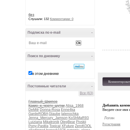
без
Слушали: 132
Комментарии: 0
Подписка по e-mail
-
Поиск по дневнику
-
в этом дневнике
Комментироват
Постоянные читатели
-
Все (63)
Главный_Шкипер
Добавить комм
Какие_к_черту_шутки
Alisa_1968
DeMitr
Donna-Rosa
Enne4ka
Введите свое имя и
GardeROBA
Glaube
Ialenochka
Jenna_Mercury_Jamson
KoShMaR93
Luiziana
Mikatronik
OlegBear
Pivskij
Регистрация
Pony-Pastila
Topical
XFuture
ZeroKOOL