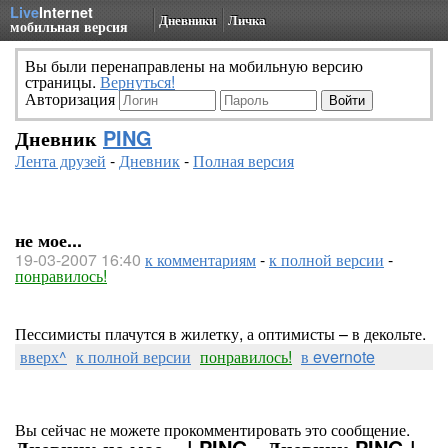
Live
Internet
Дневники
Личка
мобильная версия
Вы были перенаправлены на мобильную версию
страницы.
Вернуться!
Авторизация
Дневник
PING
Лента друзей
-
Дневник
-
Полная версия
не мое...
19-03-2007 16:40
к комментариям
-
к полной версии
-
понравилось!
Пессимисты плачутся в жилетку, а оптимисты – в декольте.
вверх^
к полной версии
понравилось!
в evernote
Вы сейчас не можете прокомментировать это сообщение.
Дневник не мое... | PING - Дневник PING |