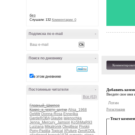
без
Слушали: 132
Комментарии: 0
Подписка по e-mail
-
Поиск по дневнику
-
Комментироват
в этом дневнике
Постоянные читатели
-
Добавить комм
Введите свое имя и
Все (63)
Главный_Шкипер
Регистрация
Какие_к_черту_шутки
Alisa_1968
DeMitr
Donna-Rosa
Enne4ka
GardeROBA
Glaube
Ialenochka
Текст коммен
Jenna_Mercury_Jamson
KoShMaR93
Luiziana
Mikatronik
OlegBear
Pivskij
Pony-Pastila
Topical
XFuture
ZeroKOOL