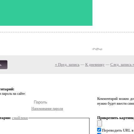
« Пред. запись
—
К дневнику
—
След. запись 
ь
ентарий:
 пароль на сайте:
Комментарий можно доб
нужно будет ввести сим
Напоминание пароля
тария:
смайлики
Прикрепить картинк
Переводить URL в