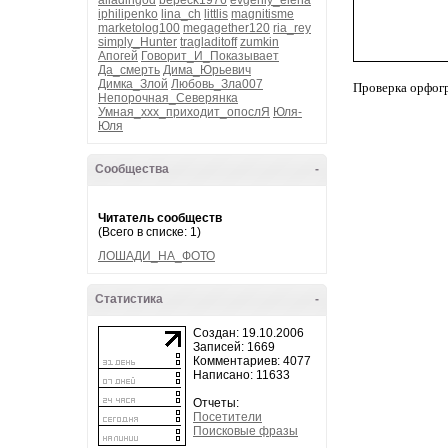
alladingod
bepeck1976
evgeniy_elena
iphilipenko
lina_ch
littlis
magnitisme
marketolog100
megagether120
ria_rey
simply_Hunter
tragladitoff
zumkin
Апогей
Говорит_И_Показывает
Да_смерть
Дима_Юрьевич
Димка_Злой
Любовь_Зла007
Проверка орфог
Непорочная_Северянка
Умная_ххх_приходит_опослЯ
Юля-
Юля
Сообщества
-
Читатель сообществ
(Всего в списке: 1)
ЛОШАДИ_НА_ФОТО
Статистика
-
Создан: 19.10.2006
Записей: 1669
Комментариев: 4077
Написано: 11633
Отчеты:
Посетители
Поисковые фразы