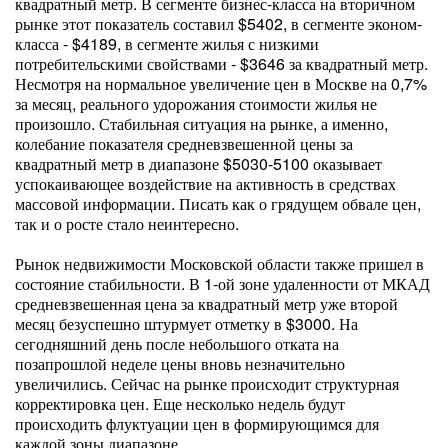
квадратный метр. В сегменте бизнес-класса на вторичном
рынке этот показатель составил $5402, в сегменте эконом-
класса - $4189, в сегменте жилья с низкими
потребительскими свойствами - $3646 за квадратный метр.
Несмотря на нормальное увеличение цен в Москве на 0,7%
за месяц, реального удорожания стоимости жилья не
произошло. Стабильная ситуация на рынке, а именно,
колебание показателя средневзвешенной цены за
квадратный метр в диапазоне $5030-5100 оказывает
успокаивающее воздействие на активность в средствах
массовой информации. Писать как о грядущем обвале цен,
так и о росте стало неинтересно.
Рынок недвижимости Московской области также пришел в
состояние стабильности. В 1-ой зоне удаленности от МКАД
средневзвешенная цена за квадратный метр уже второй
месяц безуспешно штурмует отметку в $3000. На
сегодняшний день после небольшого отката на
позапрошлой неделе цены вновь незначительно
увеличились. Сейчас на рынке происходит структурная
корректировка цен. Еще несколько недель будут
происходить флуктуации цен в формирующимся для
каждой зоны диапазоне.