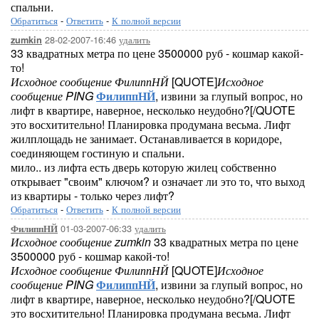
спальни.
Обратиться
-
Ответить
-
К полной версии
28-02-2007-16:46
удалить
zumkin
33 квадратных метра по цене 3500000 руб - кошмар какой-
то!
Исходное сообщение ФилиппНЙ
[QUOTE]
Исходное
сообщение PING
ФилиппНЙ
, извини за глупый вопрос, но
лифт в квартире, наверное, несколько неудобно?[/QUOTE
это восхитительно! Планировка продумана весьма. Лифт
жилплощадь не занимает. Останавливается в коридоре,
соединяющем гостиную и спальни.
мило.. из лифта есть дверь которую жилец собственно
открывает "своим" ключом? и означает ли это то, что выход
из квартиры - только через лифт?
Обратиться
-
Ответить
-
К полной версии
01-03-2007-06:33
удалить
ФилиппНЙ
Исходное сообщение zumkin
33 квадратных метра по цене
3500000 руб - кошмар какой-то!
Исходное сообщение ФилиппНЙ
[QUOTE]
Исходное
сообщение PING
ФилиппНЙ
, извини за глупый вопрос, но
лифт в квартире, наверное, несколько неудобно?[/QUOTE
это восхитительно! Планировка продумана весьма. Лифт