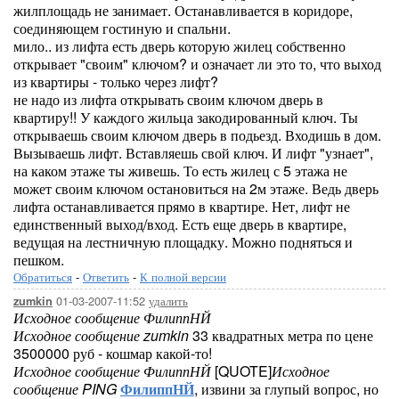
жилплощадь не занимает. Останавливается в коридоре,
соединяющем гостиную и спальни.
мило.. из лифта есть дверь которую жилец собственно
открывает "своим" ключом? и означает ли это то, что выход
из квартиры - только через лифт?
не надо из лифта открывать своим ключом дверь в
квартиру!! У каждого жильца закодированный ключ. Ты
открываешь своим ключом дверь в подьезд. Входишь в дом.
Вызываешь лифт. Вставляешь свой ключ. И лифт "узнает",
на каком этаже ты живешь. То есть жилец с 5 этажа не
может своим ключом остановиться на 2м этаже. Ведь дверь
лифта останавливается прямо в квартире. Нет, лифт не
единственный выход/вход. Есть еще дверь в квартире,
ведущая на лестничную площадку. Можно подняться и
пешком.
Обратиться
-
Ответить
-
К полной версии
01-03-2007-11:52
удалить
zumkin
Исходное сообщение ФилиппНЙ
Исходное сообщение zumkin
33 квадратных метра по цене
3500000 руб - кошмар какой-то!
Исходное сообщение ФилиппНЙ
[QUOTE]
Исходное
сообщение PING
ФилиппНЙ
, извини за глупый вопрос, но