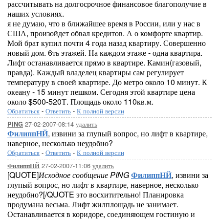
рассчитывать на долгосрочное финансовое благополучие в
наших условиях.
я не думаю, что в ближайшее время в России, или у нас в
США, произойдет обвал кредитов. А о комфорте квартир.
Мой брат купил почти 4 года назад квартиру. Совершенно
новый дом. 6ть этажей. На каждом этаже - одна квартира.
Лифт останавливается прямо в квартире. Камин(газовый,
правда). Каждый владелец квартиры сам регулирует
температуру в своей квартире. До метро около 10 минут. К
океану - 15 минут пешком. Сегодня этой квартире цена
около $500-520Т. Площадь около 110кв.м.
Обратиться
-
Ответить
-
К полной версии
27-02-2007-08:14
удалить
PING
ФилиппНЙ
, извини за глупый вопрос, но лифт в квартире,
наверное, несколько неудобно?
Обратиться
-
Ответить
-
К полной версии
27-02-2007-11:06
удалить
ФилиппНЙ
[QUOTE]
Исходное сообщение PING
ФилиппНЙ
, извини за
глупый вопрос, но лифт в квартире, наверное, несколько
неудобно?[/QUOTE это восхитительно! Планировка
продумана весьма. Лифт жилплощадь не занимает.
Останавливается в коридоре, соединяющем гостиную и