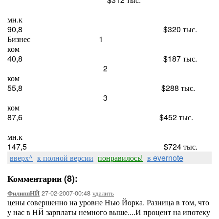
мн.к
90,8 $320 тыс.
Бизнес 1
ком
40,8 $187 тыс.
2
ком
55,8 $288 тыс.
3
ком
87,6 $452 тыс.
мн.к
147,5 $724 тыс.
вверх^
к полной версии
понравилось!
в evernote
Комментарии (8):
27-02-2007-00:48
удалить
ФилиппНЙ
цены совершенно на уровне Нью Йорка. Разница в том, что
у нас в НЙ зарплаты немного выше....И процент на ипотеку