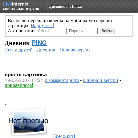
Live
Internet
Дневники
Личка
мобильная версия
Вы были перенаправлены на мобильную версию
страницы.
Вернуться!
Авторизация
Дневник
PING
Лента друзей
-
Дневник
-
Полная версия
просто картинка
19-02-2007 17:21
к комментариям
-
к полной версии
-
понравилось!
.
[394x631]