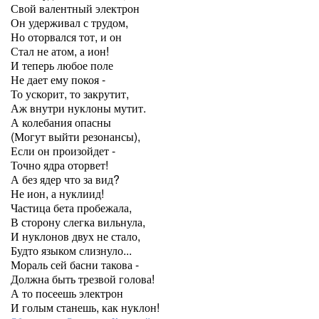
Свой валентный электрон
Он удерживал с трудом,
Но оторвался тот, и он
Стал не атом, а ион!
И теперь любое поле
Не дает ему покоя -
То ускорит, то закрутит,
Аж внутри нуклоны мутит.
А колебания опасны
(Могут выйти резонансы),
Если он произойдет -
Точно ядра оторвет!
А без ядер что за вид?
Не ион, а нуклиид!
Частица бета пробежала,
В сторону слегка вильнула,
И нуклонов двух не стало,
Будто языком слизнуло...
Мораль сей басни такова -
Должна быть трезвой голова!
А то посеешь электрон
И голым станешь, как нуклон!