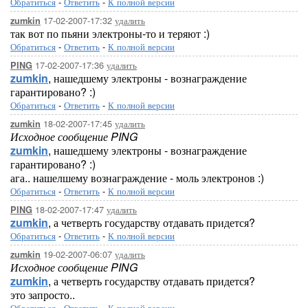
Обратиться
-
Ответить
-
К полной версии
17-02-2007-17:32
удалить
zumkin
так вот по пьяни электроны-то и теряют :)
Обратиться
-
Ответить
-
К полной версии
17-02-2007-17:36
удалить
PING
zumkin
, нашедшему электроны - вознаграждение
гарантировано? :)
Обратиться
-
Ответить
-
К полной версии
18-02-2007-17:45
удалить
zumkin
Исходное сообщение PING
zumkin
, нашедшему электроны - вознаграждение
гарантировано? :)
ага.. нашелшему вознаграждение - моль электронов :)
Обратиться
-
Ответить
-
К полной версии
18-02-2007-17:47
удалить
PING
zumkin
, а четверть государству отдавать придется?
Обратиться
-
Ответить
-
К полной версии
19-02-2007-06:07
удалить
zumkin
Исходное сообщение PING
zumkin
, а четверть государству отдавать придется?
это запросто..
Обратиться
-
Ответить
-
К полной версии