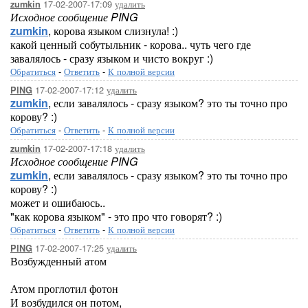
17-02-2007-17:09
удалить
zumkin
Исходное сообщение PING
zumkin
, корова языком слизнула! :)
какой ценный собутыльник - корова.. чуть чего где
завалялось - сразу языком и чисто вокруг :)
Обратиться
-
Ответить
-
К полной версии
17-02-2007-17:12
удалить
PING
zumkin
, если завалялось - сразу языком? это ты точно про
корову? :)
Обратиться
-
Ответить
-
К полной версии
17-02-2007-17:18
удалить
zumkin
Исходное сообщение PING
zumkin
, если завалялось - сразу языком? это ты точно про
корову? :)
может и ошибаюсь..
"как корова языком" - это про что говорят? :)
Обратиться
-
Ответить
-
К полной версии
17-02-2007-17:25
удалить
PING
Возбужденный атом
Атом проглотил фотон
И возбудился он потом,