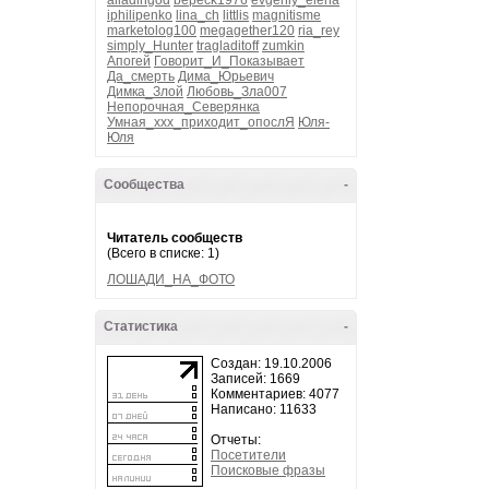
alladingod
bepeck1976
evgeniy_elena
iphilipenko
lina_ch
littlis
magnitisme
marketolog100
megagether120
ria_rey
simply_Hunter
tragladitoff
zumkin
Апогей
Говорит_И_Показывает
Да_смерть
Дима_Юрьевич
Димка_Злой
Любовь_Зла007
Непорочная_Северянка
Умная_ххх_приходит_опослЯ
Юля-
Юля
Сообщества
-
Читатель сообществ
(Всего в списке: 1)
ЛОШАДИ_НА_ФОТО
Статистика
-
Создан: 19.10.2006
Записей: 1669
Комментариев: 4077
Написано: 11633
Отчеты:
Посетители
Поисковые фразы