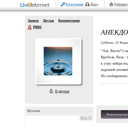
Регистрация
Вход
Рейтинги
Записи
Друзья
Комментарии
PING
АНЕКДО
Суббота, 10 Февра
“Але, Васек? Слы
Вpyбель. Ваза -
к yтpy найди по
хоpошей оптикой
По сообщением и
В друзья
Музыка
-
Комментироват
Все (1)