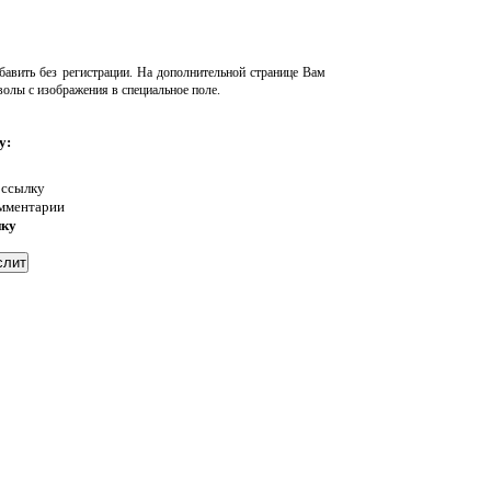
авить без регистрации. На дополнительной странице Вам
волы с изображения в специальное поле.
у:
 ссылку
омментарии
нку