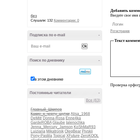
Добавить комм
Введите свое имя и
без
Слушали: 132
Комментарии: 0
Регистрация
Подписка по e-mail
-
Текст коммен
Поиск по дневнику
-
в этом дневнике
Проверка орфог
Постоянные читатели
-
Все (63)
Главный_Шкипер
Какие_к_черту_шутки
Alisa_1968
DeMitr
Donna-Rosa
Enne4ka
GardeROBA
Glaube
Ialenochka
Jenna_Mercury_Jamson
KoShMaR93
Luiziana
Mikatronik
OlegBear
Pivskij
Pony-Pastila
Topical
XFuture
ZeroKOOL