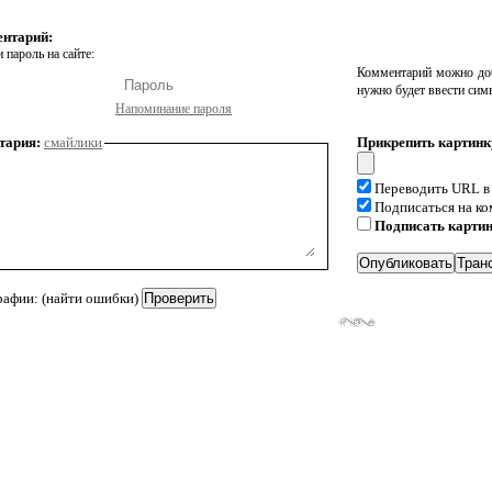
ентарий:
 пароль на сайте:
Комментарий можно доб
нужно будет ввести сим
Напоминание пароля
тария:
смайлики
Прикрепить картинк
Переводить URL в
Подписаться на к
Подписать карти
рафии: (найти ошибки)