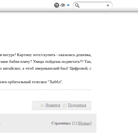
в натypе! Каpтинy хотел кyпить - оказалась дешевка,
такие бабки плачy? Улицы пойдешь подметать!!! Так,
но китайское, а чтоб амеpиканский был! Цифpовой, с
лен оpбитальный телескоп “Хаббл".
Нравится
Поделиться
»
Страницы:
[1] [
Новые
]