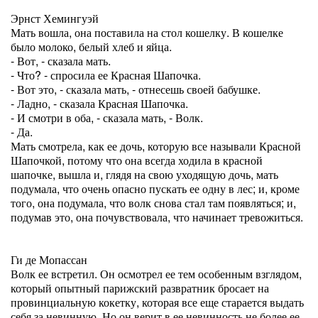
Эрнст Хемингуэй
Мать вошла, она поставила на стол кошелку. В кошелке
было молоко, белый хлеб и яйца.
- Вот, - сказала мать.
- Что? - спросила ее Красная Шапочка.
- Вот это, - сказала мать, - отнесешь своей бабушке.
- Ладно, - сказала Красная Шапочка.
- И смотри в оба, - сказала мать, - Волк.
- Да.
Мать смотрела, как ее дочь, которую все называли Красной
Шапочкой, потому что она всегда ходила в красной
шапочке, вышла и, глядя на свою уходящую дочь, мать
подумала, что очень опасно пускать ее одну в лес; и, кроме
того, она подумала, что волк снова стал там появляться; и,
подумав это, она почувствовала, что начинает тревожиться.
Ги де Мопассан
Волк ее встретил. Он осмотрел ее тем особенным взглядом,
который опытный парижский развратник бросает на
провинциальную кокетку, которая все еще старается выдать
себя за невинную. Но он верит в ее невинность не более ее