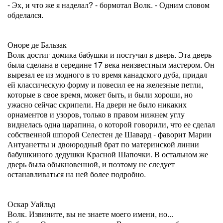
- Эх, и что же я наделал? - бормотал Волк. - Одним словом
обделался.
Оноре де Бальзак
Волк достиг домика бабушки и постучал в дверь. Эта дверь
была сделана в середине 17 века неизвестным мастером. Он
вырезал ее из модного в то время канадского дуба, придал
ей классическую форму и повесил ее на железные петли,
которые в свое время, может быть, и были хороши, но
ужасно сейчас скрипели. На двери не было никаких
орнаментов и узоров, только в правом нижнем углу
виднелась одна царапина, о которой говорили, что ее сделал
собственной шпорой Селестен де Шавард - фаворит Марии
Антуанетты и двоюродный брат по материнской линии
бабушкиного дедушки Красной Шапочки. В остальном же
дверь была обыкновенной, и поэтому не следует
останавливаться на ней более подробно.
Оскар Уайльд
Волк. Извините, вы не знаете моего имени, но...