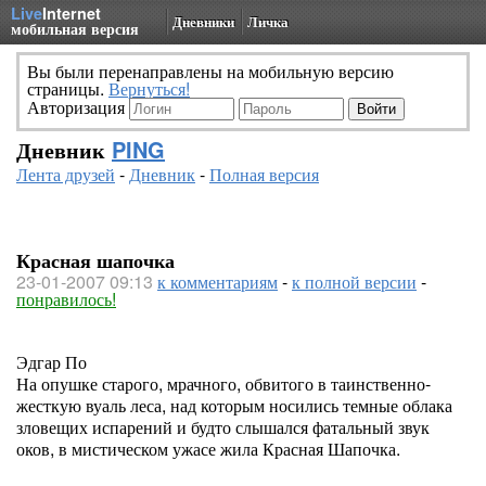
Live
Internet
Дневники
Личка
мобильная версия
Вы были перенаправлены на мобильную версию
страницы.
Вернуться!
Авторизация
Дневник
PING
Лента друзей
-
Дневник
-
Полная версия
Красная шапочка
23-01-2007 09:13
к комментариям
-
к полной версии
-
понравилось!
Эдгар По
На опушке старого, мрачного, обвитого в таинственно-
жесткую вуаль леса, над которым носились темные облака
зловещих испарений и будто слышался фатальный звук
оков, в мистическом ужасе жила Красная Шапочка.