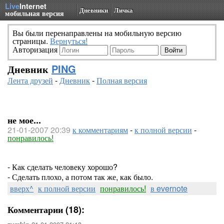
Live
Internet
Дневники
Личка
мобильная версия
Вы были перенаправлены на мобильную версию
страницы.
Вернуться!
Авторизация
Дневник
PING
Лента друзей
-
Дневник
-
Полная версия
не мое...
21-01-2007 20:39
к комментариям
-
к полной версии
-
понравилось!
- Как сделать человеку хорошо?
- Сделать плохо, а потом так же, как было.
вверх^
к полной версии
понравилось!
в evernote
Комментарии (18):