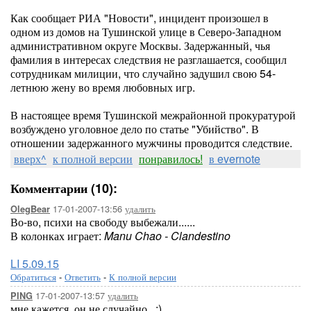
Как сообщает РИА "Новости", инцидент произошел в
одном из домов на Тушинской улице в Северо-Западном
административном округе Москвы. Задержанный, чья
фамилия в интересах следствия не разглашается, сообщил
сотрудникам милиции, что случайно задушил свою 54-
летнюю жену во время любовных игр.
В настоящее время Тушинской межрайонной прокуратурой
возбуждено уголовное дело по статье "Убийство". В
отношении задержанного мужчины проводится следствие.
вверх^
к полной версии
понравилось!
в evernote
Комментарии (10):
17-01-2007-13:56
удалить
OlegBear
Во-во, психи на свободу выбежали......
В колонках играет:
Manu Chao - Clandestino
LI 5.09.15
Обратиться
-
Ответить
-
К полной версии
17-01-2007-13:57
удалить
PING
мне кажется, он не случайно...:)