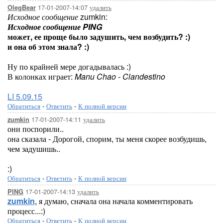
17-01-2007-14:07
удалить
OlegBear
Исходное сообщение
zumkin:
Исходное сообщение PING
может, ее проще было задушить, чем возбудить? :)
и она об этом знала? :)
Ну по крайней мере догадывалась :)
В колонках играет:
Manu Chao - Clandestino
LI 5.09.15
Обратиться
-
Ответить
-
К полной версии
17-01-2007-14:11
удалить
zumkin
они поспорили..
она сказала - Дорогой, спорим, ты меня скорее возбудишь,
чем задушишь..
:)
Обратиться
-
Ответить
-
К полной версии
17-01-2007-14:13
удалить
PING
zumkin
, я думаю, сначала она начала комментировать
процесс...:)
Обратиться
-
Ответить
-
К полной версии