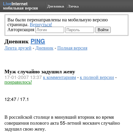
Live
Internet
Дневники
Личка
мобильная версия
Вы были перенаправлены на мобильную версию
страницы.
Вернуться!
Авторизация
Дневник
PING
Лента друзей
-
Дневник
-
Полная версия
Муж случайно задушил жену
17-01-2007 13:37
к комментариям
-
к полной версии
-
понравилось!
12:47 / 17.1
В российской столице в минувший вторник во время
совершения полового акта 55-летний москвич случайно
задушил свою жену.