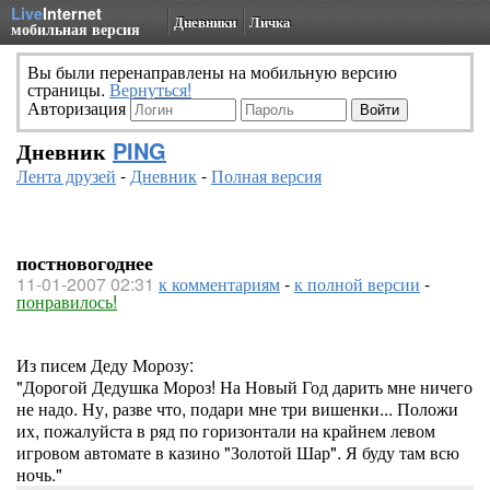
Live
Internet
Дневники
Личка
мобильная версия
Вы были перенаправлены на мобильную версию
страницы.
Вернуться!
Авторизация
Дневник
PING
Лента друзей
-
Дневник
-
Полная версия
постновогоднее
11-01-2007 02:31
к комментариям
-
к полной версии
-
понравилось!
Из писем Деду Морозу:
"Дорогой Дедушка Мороз! На Новый Год дарить мне ничего
не надо. Ну, разве что, подари мне три вишенки... Положи
их, пожалуйста в ряд по горизонтали на крайнем левом
игровом автомате в казино "Золотой Шар". Я буду там всю
ночь."