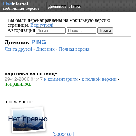
Live
Internet
Дневники
Личка
мобильная версия
Вы были перенаправлены на мобильную версию
страницы.
Вернуться!
Авторизация
Дневник
PING
Лента друзей
-
Дневник
-
Полная версия
картинка на пятницу
29-12-2006 01:47
к комментариям
-
к полной версии
-
понравилось!
про мамонтов
[500x467]